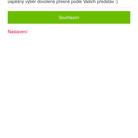
úspěšný výběr dovolené přesně podle Vašich představ :)
Souhlasím
Nastavení
Počet osob
2
dospělí
+
0
dětí
Zvolený zájezd nelze on-line nacenit a rezervovat.
Zanechte nám své údaje
a naše operátorky Vás budou kontaktovat.
Pokud to bude možné, pomohou Vám s rezervací, nebo Vám poradí
s výběrem jiného zájezdu
dle Vašich představ.