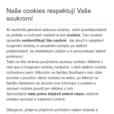
Naše cookies respektují Vaše
soukromí
Menu
Ať navštívíte jakoukoli webovou stránku, velmi pravděpodobně
Moje
Přihlášení
se potkáte s možností nastavit si své
cookies.
Tyto cookies
zpravidla
neidentifikují Vás osobně
, ale slouží k vylepšení
Destinace nerozhoduje
fungování stránky, k usnadnění pohybu po dalších
08.08.
-
...
•
2 osoby
podstránkách, ke statistickým účelům a k personalizaci Vašich
preferencí.
Řecko
Zakynthos
Tragaki
Lesante Blu Exclusive Beach Resort
Také na této stránce používáme soubory cookies. Některé z
hotel Lesante Blu Exclusive
nich jsou k fungování stránky nezbytné, o těch dalších můžete
Beach Resort
rozhodnout sami. Kliknutím na tlačítko Souhlasím nám dáte
souhlas s použitím všech cookies na webu, po kliknutí na
mapa
oblíbené
sdílet
tlačítko Nastavení se dozvíte více informací o cookies a
zároveň můžete povolit jen některé z nich.
Samozřejmě
máte právo kdykoli změnit názor,
uložené
cookies vymazat a nastavení změnit.
Děkujeme, přejeme příjemné prohlížení našich stránek a