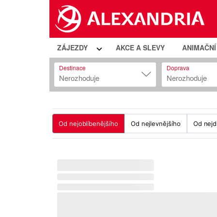
ZÁJEZDY
AKCE A SLEVY
ANIMAČN
Destinace
Doprava
Nerozhoduje
Nerozhoduje
Od nejoblíbenějšího
Od nejlevnějšího
Od nejd