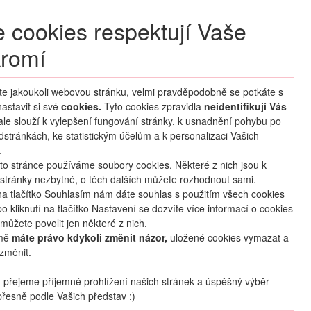
+420 270 007 007
denně 8 – 21 hod.
 cookies respektují Vaše
Přihlášení
romí
M CLUB
ČASTÉ DOTAZY
O NÁS
íte jakoukoli webovou stránku, velmi pravděpodobně se potkáte s
astavit si své
cookies.
HLEDAT ZÁJEZDY
Tyto cookies zpravidla
neidentifikují Vás
 ale slouží k vylepšení fungování stránky, k usnadnění pohybu po
dstránkách, ke statistickým účelům a k personalizaci Vašich
.
to stránce používáme soubory cookies. Některé z nich jsou k
stránky nezbytné, o těch dalších můžete rozhodnout sami.
na tlačítko Souhlasím nám dáte souhlas s použitím všech cookies
o kliknutí na tlačítko Nastavení se dozvíte více informací o cookies
můžete povolit jen některé z nich.
mě
máte právo kdykoli změnit názor,
uložené cookies vymazat a
změnit.
přejeme příjemné prohlížení našich stránek a úspěšný výběr
řesně podle Vašich představ :)