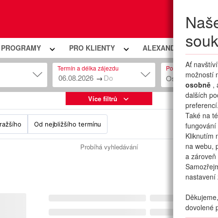
Naše
Moje
souk
Í PROGRAMY
PRO KLIENTY
ALEXANDRIA PREMIU
Ať navštív
Termín a délka zájezdu
Počet osob
možností n
→
Osob: 2 + 0
osobně
,
dalších po
Více filtrů
preferencí
Také na té
ražšího
Od nejbližšího termínu
fungování 
Kliknutím 
na webu, p
Probíhá vyhledávání
a zároveň 
Samozřej
nastavení 
Děkujeme, 
dovolené p