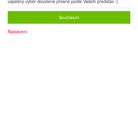
S.A.
úspěšný výběr dovolené přesně podle Vašich představ :)
Souhlasím
Nastavení
PROČ CESTOVNÍ POJIŠTĚNÍ
ALEXANDRIA OD POJIŠŤOVNY
EUROP ASSISTANCE S.A.
Spolehlivý partner se silným mezinárodním zázemím
Široký rozsah pojistné ochrany
Vlastní celosvětová síť pomoci přímo v místě
Vlastní česky hovořící non-stop asistenční služba
Pojištění, které delegáti CK ALEXANDRIA dobře
znají
Téměř 100 % spokojených klientů
Srozumitelné pojistné podmínky