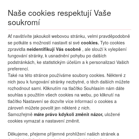
Naše cookies respektují Vaše
soukromí
Menu
Ať navštívíte jakoukoli webovou stránku, velmi pravděpodobně
Moje
Přihlášení
se potkáte s možností nastavit si své
cookies.
Tyto cookies
Domů
Cestovní pojištění
zpravidla
neidentifikují Vás osobně
, ale slouží k vylepšení
fungování stránky, k usnadnění pohybu po dalších
EUROP ASSISTANCE S.A.
podstránkách, ke statistickým účelům a k personalizaci Vašich
preferencí.
Také na této stránce používáme soubory cookies. Některé z
nich jsou k fungování stránky nezbytné, o těch dalších můžete
ERGO CESTOVNÍ POJIŠŤOVNA,
rozhodnout sami. Kliknutím na tlačítko Souhlasím nám dáte
A.S.
souhlas s použitím všech cookies na webu, po kliknutí na
tlačítko Nastavení se dozvíte více informací o cookies a
zároveň můžete povolit jen některé z nich.
Informace o cestovním pojištění
Samozřejmě
máte právo kdykoli změnit názor,
uložené
cookies vymazat a nastavení změnit.
od pojišťovny Europ Assistance
Děkujeme, přejeme příjemné prohlížení našich stránek a