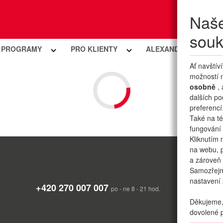
Naše
Moje
souk
Í PROGRAMY
PRO KLIENTY
ALEXANDRIA PREMIU
Ať navštív
možností n
osobně
,
dalších po
preferencí
Také na té
fungování 
Kliknutím 
na webu, p
a zároveň 
Samozřej
nastavení 
+420 270 007 007
po - ne 8 - 21 hod.
Děkujeme, 
dovolené p