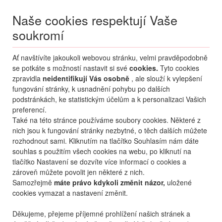
Naše cookies respektují Vaše
soukromí
Menu
Ať navštívíte jakoukoli webovou stránku, velmi pravděpodobně
Moje
Přihlášení
se potkáte s možností nastavit si své
cookies.
Tyto cookies
Domů
Pobočky
Olomouc
zpravidla
neidentifikují Vás osobně
, ale slouží k vylepšení
fungování stránky, k usnadnění pohybu po dalších
Alexandria cestovní kancelář
podstránkách, ke statistickým účelům a k personalizaci Vašich
Olomouc
preferencí.
Také na této stránce používáme soubory cookies. Některé z
nich jsou k fungování stránky nezbytné, o těch dalších můžete
Adresa
rozhodnout sami. Kliknutím na tlačítko Souhlasím nám dáte
Dolní náměstí 168/20,
souhlas s použitím všech cookies na webu, po kliknutí na
779 00 Olomouc
tlačítko Nastavení se dozvíte více informací o cookies a
Telefon
zároveň můžete povolit jen některé z nich.
+420 585 242 879
Samozřejmě
máte právo kdykoli změnit názor,
uložené
cookies vymazat a nastavení změnit.
Email
olomouc@alexandria.cz
Děkujeme, přejeme příjemné prohlížení našich stránek a