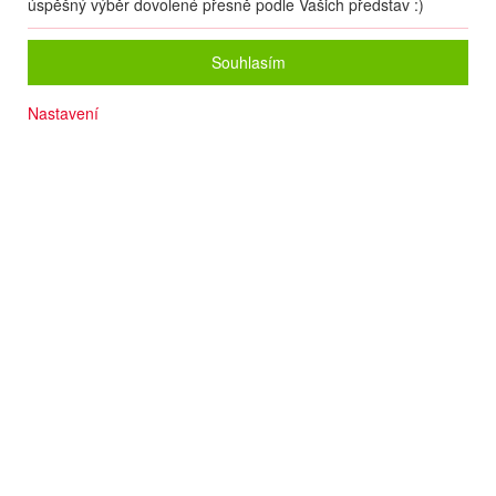
úspěšný výběr dovolené přesně podle Vašich představ :)
Otevírací doba
Souhlasím
Pondělí
09:00 - 18:00
Úterý
09:00 - 18:00
Nastavení
Středa
09:00 - 18:00
Čtvrtek
09:00 - 18:00
Pátek
09:00 - 18:00
Sobota
09:00 - 13:00
Neděle
Zavřeno
Zavolat
Navigovat
Možnosti platby
Hotovost
Ano