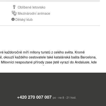
Oblíbené letovisko
Mezinárodní animace
Dětský klub
ré každoročně míří miliony turistů z celého světa. Kromě
ál, okouzlí každého cestovatele také katalánská bašta Barcelona,
Milovníci nespoutané přírody zase jistě vyrazí do Andalusie, kde
ý masiv Sierra Nevada. Ve Španělsku se budou jako v ráji cítit
dky zprostředkovávají mlsným jazýčkům neopakovatelné zážitky.
 výjimečných památek, 40 z nich je zapsáno na seznamu světového
gická naleziště, pozůstatky římských pevností i světoznámé
entu, země ohnivého flamenca, země mužných toreadorů.
žící na Pyrenejském poloostrově. Na západě hraničí s Portugalskem,
+420 270 007 007
braltarem; španělské severoafrické državy Ceuta a Melilla mají
po - ne 8 - 21 hod.
í patří i Kanárské ostrovy v Atlantském oceánu a Baleárské