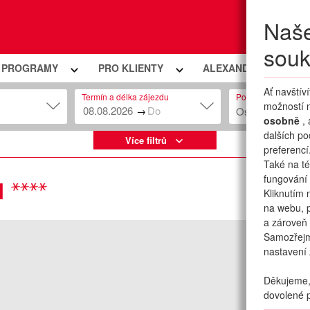
Naše
Moje
souk
Í PROGRAMY
PRO KLIENTY
ALEXANDRIA PREMIU
Ať navštív
Termín a délka zájezdu
Počet osob
možností n
→
Osob: 2 + 0
osobně
,
dalších po
Více filtrů
preferencí
Také na té
fungování 
I
Kliknutím 
na webu, p
a zároveň 
Samozřej
nastavení 
Děkujeme, 
dovolené p