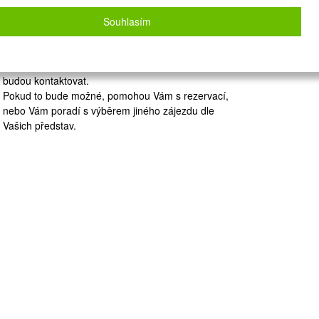
Zvolený zájezd nelze on-line nacenit a
Souhlasím
rezervovat.
Zkuste prosím jinou kombinaci zájezdu, případně
nám zanechte své údaje a naše operátorky Vás
budou kontaktovat.
Pokud to bude možné, pomohou Vám s rezervací,
nebo Vám poradí s výběrem jiného zájezdu dle
Vašich představ.