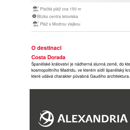
Písčitá pláž cca 150 m
Blízko centra letoviska
Pláž s Modrou vlajkou
O destinaci
Costa Dorada
Španělské království je nádherná slunná země, do kte
kosmopolitního Madridu, ve kterém sídlí španělský kr
které udává charakter půvabná Gaudího architektura. 
se kromě mnoha přímořských letovisek nachází i horsk
také všichni gurmáni, protože zdejší vyhlášené lahů
Španělsko je hned po Itálii zemí s největším počtem
dědictví UNESCO. Najdete tu přírodní parky, archeolo
kulturní skvosty. Španělsko je země plná temperam
Španělsko, oficiálně Španělské království, je stát le
na severovýchodě s Andorrou a Francií a na jihu s Gi
pozemní hranici s Marokem. Ke Španělskému královstv