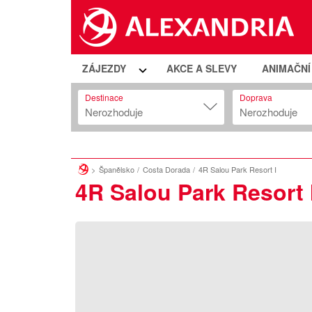
ZÁJEZDY
AKCE A SLEVY
ANIMAČN
Destinace
Doprava
Nerozhoduje
Nerozhoduje
Španělsko
Costa Dorada
4R Salou Park Resort I
4R Salou Park Resort 