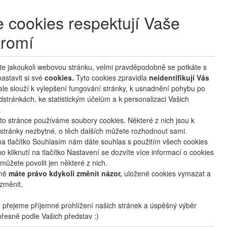
+420 270 007 007
denně 8 – 21 hod.
 cookies respektují Vaše
Přihlášení
romí
M CLUB
ČASTÉ DOTAZY
O NÁS
íte jakoukoli webovou stránku, velmi pravděpodobně se potkáte s
astavit si své
cookies.
HLEDAT ZÁJEZDY
Tyto cookies zpravidla
neidentifikují Vás
 ale slouží k vylepšení fungování stránky, k usnadnění pohybu po
dstránkách, ke statistickým účelům a k personalizaci Vašich
.
to stránce používáme soubory cookies. Některé z nich jsou k
stránky nezbytné, o těch dalších můžete rozhodnout sami.
na tlačítko Souhlasím nám dáte souhlas s použitím všech cookies
o kliknutí na tlačítko Nastavení se dozvíte více informací o cookies
mapa
oblíbené
sdílet
můžete povolit jen některé z nich.
mě
máte právo kdykoli změnit názor,
uložené cookies vymazat a
změnit.
Počet osob
přejeme příjemné prohlížení našich stránek a úspěšný výběr
2
dospělí
+
0
dětí
řesně podle Vašich představ :)