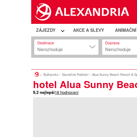
ZÁJEZDY
AKCE A SLEVY
ANIMAČN
Destinace
Doprava
Nerozhoduje
Nerozhoduje
Bulharsko
Slunečné Pobřeží
Alua Sunny Beach Resort & S
hotel Alua Sunny Bea
9,2
nejlepší
18
hodnocení