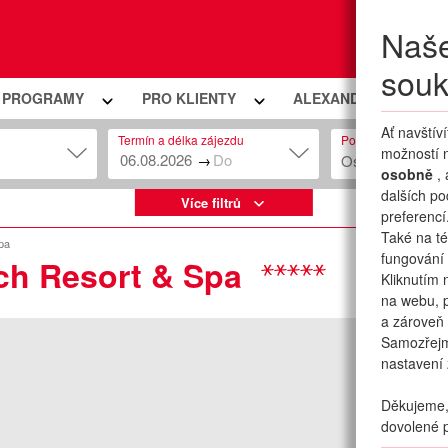
Naše
Moje
souk
Í PROGRAMY
PRO KLIENTY
ALEXANDRIA PREMIU
Ať navštív
Termín a délka zájezdu
Počet osob
možností n
→
Osob: 2 + 0
osobně
,
dalších po
Více filtrů
preferencí
Také na té
pa
fungování 
ch Resort & Spa
Kliknutím 
na webu, p
a zároveň 
Samozřej
nastavení 
Děkujeme, 
dovolené p