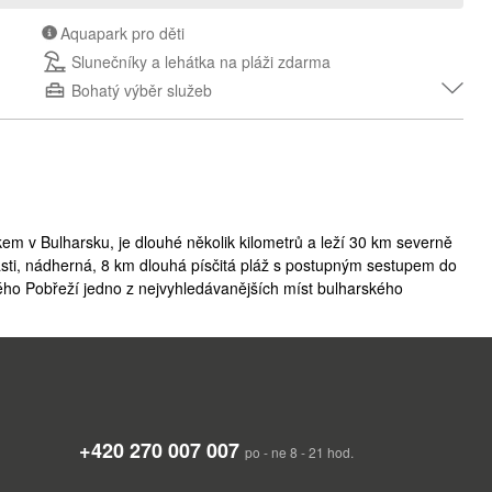
Aquapark pro děti
Slunečníky a lehátka na pláži zdarma
Bohatý výběr služeb
kem v Bulharsku, je dlouhé několik kilometrů a leží 30 km severně
asti, nádherná, 8 km dlouhá písčitá pláž s postupným sestupem do
ného Pobřeží jedno z nejvyhledávanějších míst bulharského
a spojení s okolními městy pravidelná autobusová doprava.
né rodinné dovolené se spoustou lákadel pro děti. Na své si přijdou
elé délce pláže skoro až k Nesebru. Je lemována množstvím
zóny se zde koná mnoho festivalů, koncertů a jiných kulturních
herně osvětlených kolonádách. V posledních letech prodělala
+420 270 007 007
dá s hotely v leckterém vyhlášeném turistickém letovisku ve
po - ne 8 - 21 hod.