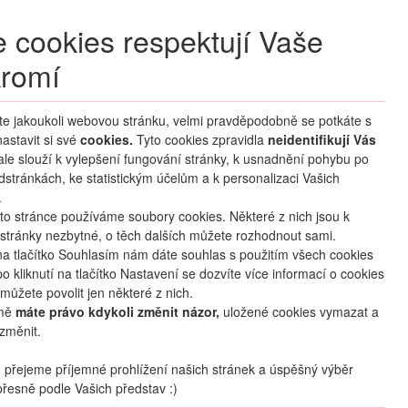
+420 270 007 007
denně 8 – 21 hod.
 cookies respektují Vaše
Přihlášení
romí
M CLUB
ČASTÉ DOTAZY
O NÁS
íte jakoukoli webovou stránku, velmi pravděpodobně se potkáte s
astavit si své
cookies.
HLEDAT ZÁJEZDY
Tyto cookies zpravidla
neidentifikují Vás
 ale slouží k vylepšení fungování stránky, k usnadnění pohybu po
dstránkách, ke statistickým účelům a k personalizaci Vašich
.
to stránce používáme soubory cookies. Některé z nich jsou k
stránky nezbytné, o těch dalších můžete rozhodnout sami.
na tlačítko Souhlasím nám dáte souhlas s použitím všech cookies
o kliknutí na tlačítko Nastavení se dozvíte více informací o cookies
mapa
oblíbené
sdílet
můžete povolit jen některé z nich.
mě
máte právo kdykoli změnit názor,
uložené cookies vymazat a
změnit.
Termín
29.08
. –
06.09.2026
(
9
dní
/
7
nocí
)
přejeme příjemné prohlížení našich stránek a úspěšný výběr
řesně podle Vašich představ :)
Doprava