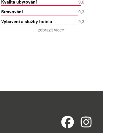
Kvalita ubytování
9,6
Stravování
9,3
Vybavení a služby hotelu
9,3
zobrazit více