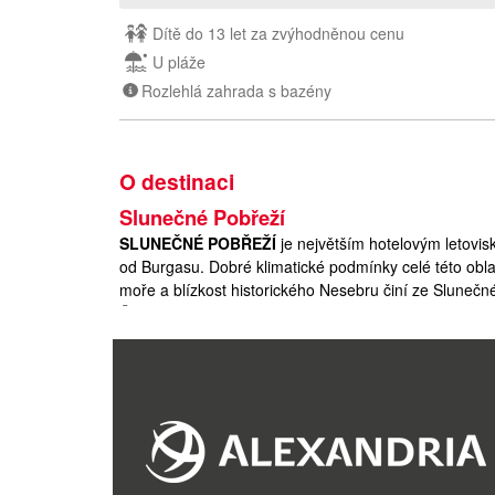
Dítě do 13 let za zvýhodněnou cenu
U pláže
Rozlehlá zahrada s bazény
O destinaci
Slunečné Pobřeží
SLUNEČNÉ POBŘEŽÍ
je největším hotelovým letovis
od Burgasu. Dobré klimatické podmínky celé této obl
moře a blízkost historického Nesebru činí ze Sluneč
Černomoří. Dopravu v letovisku zajišťují minivláčky 
Slunečné Pobřeží je ideální místo pro strávení příjem
i mladí lidé, pro něž je tu řada možností zábavy.
Letovisko má živou pobřežní promenádu vedoucí po c
kaváren, stánků a útulných restaurací. Během letní se
událostí. Velmi populární jsou také procházky po nád
většina hotelů zásadní modernizaci a v ničem si neza
Středomoří.