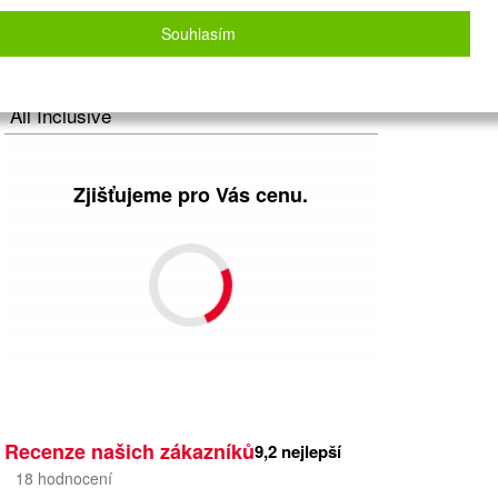
Letecky - Praha
Detail letu
Souhlasím
Počet osob
2
dospělí
+
0
dětí
Strava
All Inclusive
Zjišťujeme pro Vás cenu.
Recenze našich zákazníků
9,2
nejlepší
18
hodnocení