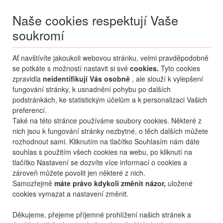
Naše cookies respektují Vaše
soukromí
Menu
Ať navštívíte jakoukoli webovou stránku, velmi pravděpodobně
Moje
Přihlášení
se potkáte s možností nastavit si své
cookies.
Tyto cookies
zpravidla
neidentifikují Vás osobně
, ale slouží k vylepšení
Destinace nerozhoduje
fungování stránky, k usnadnění pohybu po dalších
09.08.
-
...
•
2 osoby
podstránkách, ke statistickým účelům a k personalizaci Vašich
preferencí.
Dovolená Bulharsko 2026 –
Také na této stránce používáme soubory cookies. Některé z
nich jsou k fungování stránky nezbytné, o těch dalších můžete
letecké zájezdy levně!
rozhodnout sami. Kliknutím na tlačítko Souhlasím nám dáte
souhlas s použitím všech cookies na webu, po kliknutí na
Bulharsko patří mezi nejoblíbenější letní destinace Čechů — a není
tlačítko Nastavení se dozvíte více informací o cookies a
divu.
Pohostinné pobřeží Černého moře
,
azurové moře
,
zároveň můžete povolit jen některé z nich.
kvalitní hotely s českými animátory a dětskými kluby v češtině, plus
Samozřejmě
máte právo kdykoli změnit názor,
uložené
odlety z Prahy, Brna, Ostravy i Pardubic. Ať už cestujete jako rodina
cookies vymazat a nastavení změnit.
s dětmi, pár toužící po romantice nebo aktivní turisté, u nás si
zobrazit více
vyberete. Nabízíme zájezdy all inclusive, s polopenzí i bez stravy —
Děkujeme, přejeme příjemné prohlížení našich stránek a
od nejoblíbenějších letovisek
Slunečné pobřeží
,
Zlaté Písky