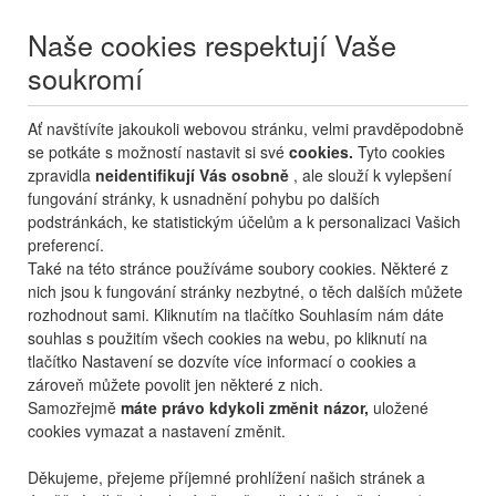
Naše cookies respektují Vaše
soukromí
Menu
Ať navštívíte jakoukoli webovou stránku, velmi pravděpodobně
Moje
Přihlášení
se potkáte s možností nastavit si své
cookies.
Tyto cookies
zpravidla
neidentifikují Vás osobně
, ale slouží k vylepšení
Destinace nerozhoduje
fungování stránky, k usnadnění pohybu po dalších
07.08.
-
...
•
2 osoby
podstránkách, ke statistickým účelům a k personalizaci Vašich
preferencí.
Od nejoblíbenějšího
Od nejlevnějšího
Od nejdražšího
Také na této stránce používáme soubory cookies. Některé z
nich jsou k fungování stránky nezbytné, o těch dalších můžete
Od nejbližšího termínu
rozhodnout sami. Kliknutím na tlačítko Souhlasím nám dáte
souhlas s použitím všech cookies na webu, po kliknutí na
Probíhá vyhledávání
tlačítko Nastavení se dozvíte více informací o cookies a
zároveň můžete povolit jen některé z nich.
Samozřejmě
máte právo kdykoli změnit názor,
uložené
cookies vymazat a nastavení změnit.
Děkujeme, přejeme příjemné prohlížení našich stránek a