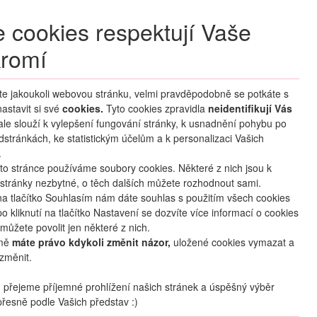
+420 270 007 007
denně 8 – 21 hod.
 cookies respektují Vaše
Přihlášení
romí
M CLUB
ČASTÉ DOTAZY
O NÁS
íte jakoukoli webovou stránku, velmi pravděpodobně se potkáte s
astavit si své
cookies.
HLEDAT ZÁJEZDY
Tyto cookies zpravidla
neidentifikují Vás
 ale slouží k vylepšení fungování stránky, k usnadnění pohybu po
dstránkách, ke statistickým účelům a k personalizaci Vašich
.
to stránce používáme soubory cookies. Některé z nich jsou k
stránky nezbytné, o těch dalších můžete rozhodnout sami.
na tlačítko Souhlasím nám dáte souhlas s použitím všech cookies
o kliknutí na tlačítko Nastavení se dozvíte více informací o cookies
mapa
oblíbené
sdílet
můžete povolit jen některé z nich.
mě
máte právo kdykoli změnit názor,
uložené cookies vymazat a
změnit.
Počet osob
2
dospělí
+
0
dětí
přejeme příjemné prohlížení našich stránek a úspěšný výběr
řesně podle Vašich představ :)