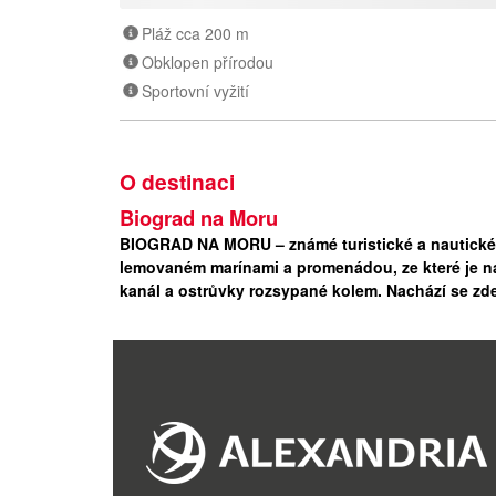
Pláž cca 200 m
Obklopen přírodou
Sportovní vyžití
O destinaci
Biograd na Moru
BIOGRAD NA MORU – známé turistické a nautické s
lemovaném marínami a promenádou, ze které je n
kanál a ostrůvky rozsypané kolem. Nachází se zd
oblázkových pláží. Biograd je také výchozím míst
vodopádům na řece Krka. Vzdálenost z ČR (hraničn
Severní Dalmácie