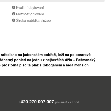
Kvalitní ubytování
Možnost grilování
Široká nabídka služeb
tředisko na jadranském pobřeží, leží na poloostrově
ádherný pohled na jednu z nejhezčích úžin – Pašmanský
e prostorná písčitá pláž s toboganem a řada menších
em pro cesty na okouzlující Kornatské ostrovy a k
í přechod Dolní Dvořiště) je 853 km.
+420 270 007 007
po - ne 8 - 21 hod.