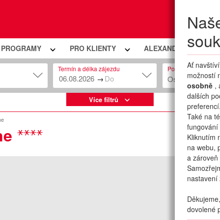
Naše
Moje
souk
Í PROGRAMY
PRO KLIENTY
ALEXANDRIA PREMIU
Ať navštív
Termín a délka zájezdu
Počet osob
možností n
→
Osob: 2 + 0
osobně
,
dalších po
Více filtrů
preferencí
Také na té
ne
fungování 
ne
Kliknutím 
na webu, p
a zároveň 
Samozřej
nastavení 
Děkujeme, 
dovolené p