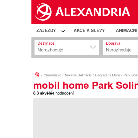
ZÁJEZDY
AKCE A SLEVY
ANIMAČN
Destinace
Doprava
Nerozhoduje
Nerozhoduje
Chorvatsko
Severní Dalmácie
Biograd na Moru
Park Soli
mobil home Park Soli
8,3
skvělé
4
hodnocení