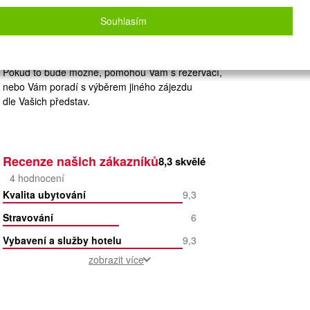
Zvolený zájezd nelze on-line nacenit a
rezervovat.
Souhlasím
Zanechte nám své údaje
a naše operátorky Vás budou kontaktovat.
Pokud to bude možné, pomohou Vám s rezervací,
nebo Vám poradí s výběrem jiného zájezdu
dle Vašich představ.
Recenze našich zákazníků
8,3
skvělé
4
hodnocení
Kvalita ubytování
9,3
Stravování
6
Vybavení a služby hotelu
9,3
zobrazit více