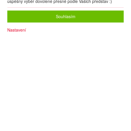
úspěšný výběr dovolené přesně podle Vašich představ :)
Souhlasím
Nastavení
Dítě do 13 let za zvýhodněnou cenu
Písčitá pláž cca 150 m
Slunečníky a lehátka na pláži zdarma
Komfortní ubytování
Výborný servis
Výtečná kuchyně
Termín
15.08
. –
23.08.2026
(
9
dní
/
7
nocí
)
Doprava
Letecky - Praha
Detail letu