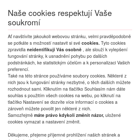
Naše cookies respektují Vaše
soukromí
Menu
Ať navštívíte jakoukoli webovou stránku, velmi pravděpodobně
Moje
Přihlášení
se potkáte s možností nastavit si své
cookies.
Tyto cookies
zpravidla
neidentifikují Vás osobně
, ale slouží k vylepšení
Destinace nerozhoduje
fungování stránky, k usnadnění pohybu po dalších
07.08.
-
...
•
2 osoby
podstránkách, ke statistickým účelům a k personalizaci Vašich
preferencí.
Bulharsko
Slunečné Pobřeží
Marvel
Také na této stránce používáme soubory cookies. Některé z
hotel Marvel
nich jsou k fungování stránky nezbytné, o těch dalších můžete
rozhodnout sami. Kliknutím na tlačítko Souhlasím nám dáte
mapa
oblíbené
sdílet
7,3
velmi dobré
3
hodnocení
souhlas s použitím všech cookies na webu, po kliknutí na
tlačítko Nastavení se dozvíte více informací o cookies a
zároveň můžete povolit jen některé z nich.
Samozřejmě
máte právo kdykoli změnit názor,
uložené
cookies vymazat a nastavení změnit.
Děkujeme, přejeme příjemné prohlížení našich stránek a