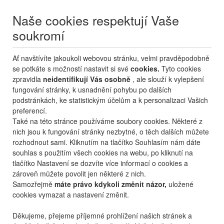
Naše cookies respektují Vaše
soukromí
Menu
Ať navštívíte jakoukoli webovou stránku, velmi pravděpodobně
Moje
Přihlášení
se potkáte s možností nastavit si své
cookies.
Tyto cookies
zpravidla
neidentifikují Vás osobně
, ale slouží k vylepšení
Destinace nerozhoduje
fungování stránky, k usnadnění pohybu po dalších
10.08.
-
...
•
2 osoby
podstránkách, ke statistickým účelům a k personalizaci Vašich
preferencí.
Bulharsko
Primorsko
Penziony Primorsko
Také na této stránce používáme soubory cookies. Některé z
Penziony Primorsko
nich jsou k fungování stránky nezbytné, o těch dalších můžete
rozhodnout sami. Kliknutím na tlačítko Souhlasím nám dáte
oblíbené
sdílet
9,2
nejlepší
440
hodnocení
souhlas s použitím všech cookies na webu, po kliknutí na
tlačítko Nastavení se dozvíte více informací o cookies a
zároveň můžete povolit jen některé z nich.
Samozřejmě
máte právo kdykoli změnit názor,
uložené
cookies vymazat a nastavení změnit.
Děkujeme, přejeme příjemné prohlížení našich stránek a