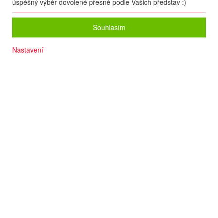
úspěšný výběr dovolené přesně podle Vašich představ :)
Souhlasím
Nastavení
Až dvě děti do 12 let pobyt ZDARMA
Oblíbené letovisko
Prověřená kvalita
Výhodná cena
Písčitá pláž maximálně 700 m
Slunečníky a lehátka na pláži zdarma
Termín
12.08
. –
19.08.2026
(
8
dní
/
7
nocí
)
Doprava
Letecky - Ostrava
Detail letu