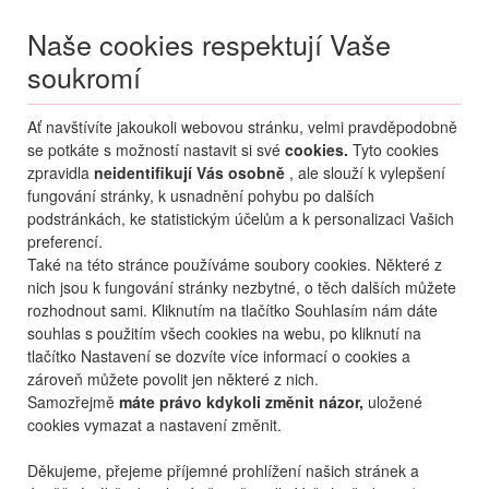
Naše cookies respektují Vaše
soukromí
Menu
Ať navštívíte jakoukoli webovou stránku, velmi pravděpodobně
Moje
Přihlášení
se potkáte s možností nastavit si své
cookies.
Tyto cookies
zpravidla
neidentifikují Vás osobně
, ale slouží k vylepšení
Destinace nerozhoduje
fungování stránky, k usnadnění pohybu po dalších
09.08.
-
...
•
2 osoby
podstránkách, ke statistickým účelům a k personalizaci Vašich
preferencí.
Bulharsko
Slunečné Pobřeží
Helena Park Alexandria Club
Také na této stránce používáme soubory cookies. Některé z
hotel Helena Park
nich jsou k fungování stránky nezbytné, o těch dalších můžete
Alexandria Club
rozhodnout sami. Kliknutím na tlačítko Souhlasím nám dáte
souhlas s použitím všech cookies na webu, po kliknutí na
mapa
oblíbené
sdílet
9,4
nejlepší
517
hodnocení
tlačítko Nastavení se dozvíte více informací o cookies a
zároveň můžete povolit jen některé z nich.
Samozřejmě
máte právo kdykoli změnit názor,
uložené
cookies vymazat a nastavení změnit.
Děkujeme, přejeme příjemné prohlížení našich stránek a