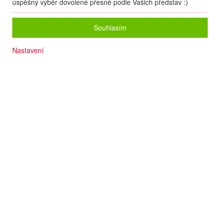
úspěšný výběr dovolené přesně podle Vašich představ :)
Souhlasím
Nastavení
Wi-Fi
Krásná zahrada
Dítě do 12 let pobyt a strava ZDARMA
Skvělý servis
Komfortní ubytování
Animace v češtině 15. 6. – 11. 9.
Termín
05.09
. –
13.09.2026
(
9
dní
/
7
nocí
)
Doprava