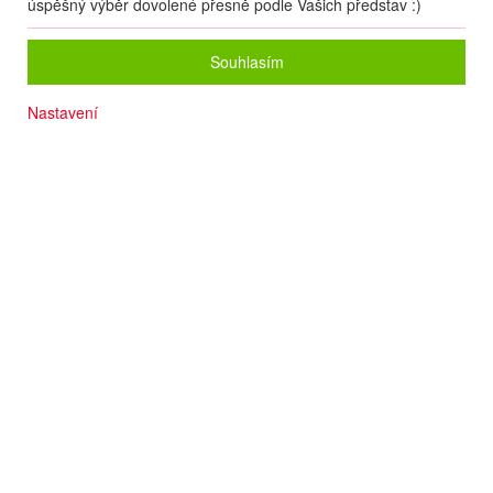
úspěšný výběr dovolené přesně podle Vašich představ :)
Souhlasím
Nastavení
Dítě do 12 let za zvýhodněnou cenu
Písčitá pláž cca 300 m
Dětský bazén se skluzavkami
Hotel v zeleni
Příjemná atmosféra
Wi-fi
Termín
09.08
. –
16.08.2026
(
8
dní
/
7
nocí
)
Doprava
Letecky - Ostrava
Detail letu