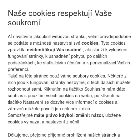
Naše cookies respektují Vaše
soukromí
Menu
Ať navštívíte jakoukoli webovou stránku, velmi pravděpodobně
Moje
Přihlášení
se potkáte s možností nastavit si své
cookies.
Tyto cookies
zpravidla
neidentifikují Vás osobně
, ale slouží k vylepšení
Destinace nerozhoduje
fungování stránky, k usnadnění pohybu po dalších
06.08.
-
...
•
2 osoby
podstránkách, ke statistickým účelům a k personalizaci Vašich
preferencí.
Bulharsko
Zlaté Písky
Regina
Také na této stránce používáme soubory cookies. Některé z
hotel Regina
nich jsou k fungování stránky nezbytné, o těch dalších můžete
rozhodnout sami. Kliknutím na tlačítko Souhlasím nám dáte
mapa
oblíbené
sdílet
souhlas s použitím všech cookies na webu, po kliknutí na
tlačítko Nastavení se dozvíte více informací o cookies a
zároveň můžete povolit jen některé z nich.
Samozřejmě
máte právo kdykoli změnit názor,
uložené
cookies vymazat a nastavení změnit.
Děkujeme, přejeme příjemné prohlížení našich stránek a