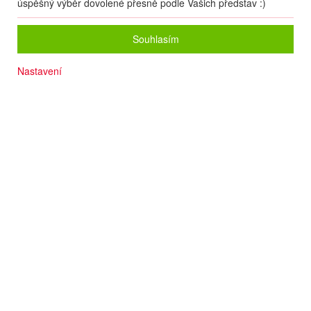
úspěšný výběr dovolené přesně podle Vašich představ :)
Souhlasím
Nastavení
Aquapark
Písčitá pláž cca 350 m
Bohatý výběr doplňkových služeb
Mezinárodní animace
Zázemí pro rodiny s dětmi
Dospělý na přistýlce - zvýhodněná cena
Termín
16.08
. –
23.08.2026
(
8
dní
/
7
nocí
)
Doprava