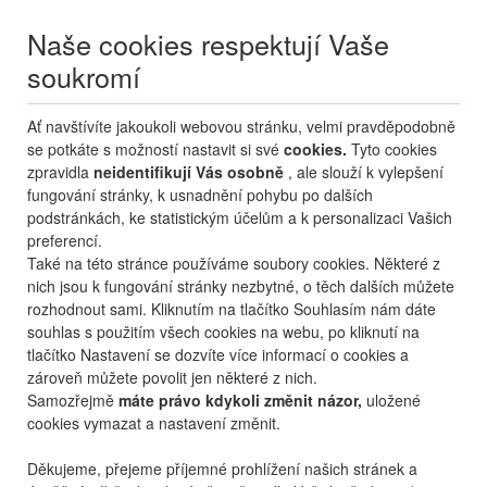
Naše cookies respektují Vaše
soukromí
Menu
Ať navštívíte jakoukoli webovou stránku, velmi pravděpodobně
Moje
Přihlášení
se potkáte s možností nastavit si své
cookies.
Tyto cookies
zpravidla
neidentifikují Vás osobně
, ale slouží k vylepšení
Destinace nerozhoduje
fungování stránky, k usnadnění pohybu po dalších
07.08.
-
...
•
2 osoby
podstránkách, ke statistickým účelům a k personalizaci Vašich
preferencí.
Bulharsko
Zlaté Písky
Prestige Deluxe Hotel Aquapark Club
Také na této stránce používáme soubory cookies. Některé z
Prestige Deluxe Hotel
nich jsou k fungování stránky nezbytné, o těch dalších můžete
Aquapark Club
rozhodnout sami. Kliknutím na tlačítko Souhlasím nám dáte
souhlas s použitím všech cookies na webu, po kliknutí na
mapa
oblíbené
sdílet
tlačítko Nastavení se dozvíte více informací o cookies a
zároveň můžete povolit jen některé z nich.
Samozřejmě
máte právo kdykoli změnit názor,
uložené
cookies vymazat a nastavení změnit.
Děkujeme, přejeme příjemné prohlížení našich stránek a