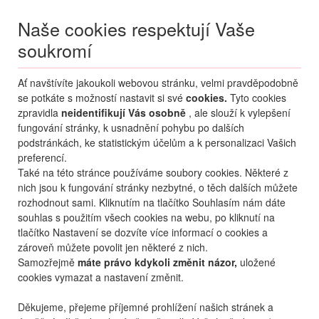
Naše cookies respektují Vaše
soukromí
Menu
Ať navštívíte jakoukoli webovou stránku, velmi pravděpodobně
Moje
Přihlášení
se potkáte s možností nastavit si své
cookies.
Tyto cookies
zpravidla
neidentifikují Vás osobně
, ale slouží k vylepšení
Destinace nerozhoduje
fungování stránky, k usnadnění pohybu po dalších
07.08.
-
...
•
2 osoby
podstránkách, ke statistickým účelům a k personalizaci Vašich
preferencí.
Řecko
Rhodos
Faliraki
Epsilon Apartments
Také na této stránce používáme soubory cookies. Některé z
apartmány a studia Epsilon
nich jsou k fungování stránky nezbytné, o těch dalších můžete
Apartments
rozhodnout sami. Kliknutím na tlačítko Souhlasím nám dáte
souhlas s použitím všech cookies na webu, po kliknutí na
mapa
oblíbené
sdílet
tlačítko Nastavení se dozvíte více informací o cookies a
zároveň můžete povolit jen některé z nich.
Samozřejmě
máte právo kdykoli změnit názor,
uložené
cookies vymazat a nastavení změnit.
Děkujeme, přejeme příjemné prohlížení našich stránek a