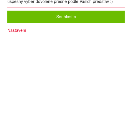
úspěšný výběr dovolené přesně podle Vašich představ :)
Souhlasím
Nastavení
Cca 100 m od pláže
Apartmány pro 4 osoby
Moderní ubytování
Počet osob
2
dospělí
+
0
dětí
Zvolený zájezd nelze on-line nacenit a rezervovat.
Zanechte nám své údaje