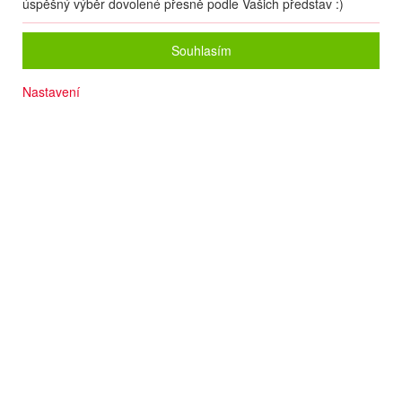
úspěšný výběr dovolené přesně podle Vašich představ :)
Souhlasím
Nastavení
Wi-Fi
Komfortní ubytování
Skvělý servis
Pro náročné
Na pláži
Slunečníky a lehátka na pláži zdarma
Termín
09.08
. –
23.08.2026
(
15
dní
/
14
nocí
)
Doprava
Letecky - Ostrava
Detail letu