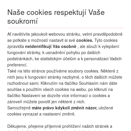
Naše cookies respektují Vaše
soukromí
Menu
Ať navštívíte jakoukoli webovou stránku, velmi pravděpodobně
Moje
Přihlášení
se potkáte s možností nastavit si své
cookies.
Tyto cookies
zpravidla
neidentifikují Vás osobně
, ale slouží k vylepšení
Destinace nerozhoduje
fungování stránky, k usnadnění pohybu po dalších
07.08.
-
...
•
2 osoby
podstránkách, ke statistickým účelům a k personalizaci Vašich
preferencí.
Bulharsko
Zlaté Písky
GRIFID NOÁ
Také na této stránce používáme soubory cookies. Některé z
hotel GRIFID NOÁ
nich jsou k fungování stránky nezbytné, o těch dalších můžete
rozhodnout sami. Kliknutím na tlačítko Souhlasím nám dáte
mapa
oblíbené
sdílet
9,7
nejlepší
20
hodnocení
souhlas s použitím všech cookies na webu, po kliknutí na
tlačítko Nastavení se dozvíte více informací o cookies a
zároveň můžete povolit jen některé z nich.
Samozřejmě
máte právo kdykoli změnit názor,
uložené
cookies vymazat a nastavení změnit.
Děkujeme, přejeme příjemné prohlížení našich stránek a