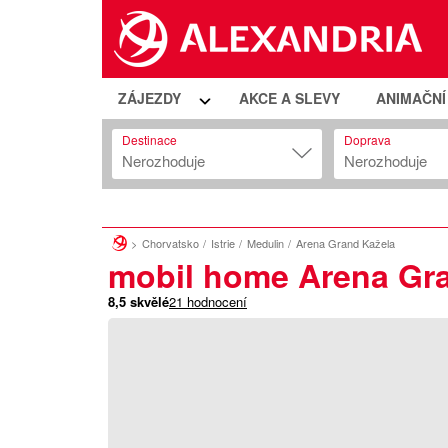
ZÁJEZDY
AKCE A SLEVY
ANIMAČN
Destinace
Doprava
Nerozhoduje
Nerozhoduje
Chorvatsko
Istrie
Medulin
Arena Grand Kažela
mobil home Arena Gr
8,5
skvělé
21
hodnocení