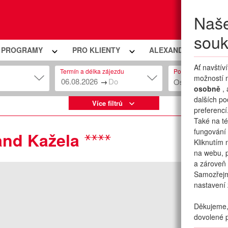
Naše
Moje
souk
Í PROGRAMY
PRO KLIENTY
ALEXANDRIA PREMIU
Ať navštív
Termín a délka zájezdu
Počet osob
možností n
→
Osob: 2 + 0
osobně
,
dalších po
Více filtrů
preferencí
Také na té
fungování 
and Kažela
Kliknutím 
na webu, p
a zároveň 
Samozřej
nastavení 
Děkujeme, 
dovolené p