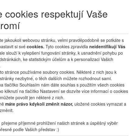
+420 270 007 007
denně 8 – 21 hod.
 cookies respektují Vaše
Přihlášení
romí
M CLUB
ČASTÉ DOTAZY
O NÁS
íte jakoukoli webovou stránku, velmi pravděpodobně se potkáte s
astavit si své
cookies.
HLEDAT ZÁJEZDY
Tyto cookies zpravidla
neidentifikují Vás
 ale slouží k vylepšení fungování stránky, k usnadnění pohybu po
dstránkách, ke statistickým účelům a k personalizaci Vašich
.
to stránce používáme soubory cookies. Některé z nich jsou k
stránky nezbytné, o těch dalších můžete rozhodnout sami.
na tlačítko Souhlasím nám dáte souhlas s použitím všech cookies
o kliknutí na tlačítko Nastavení se dozvíte více informací o cookies
mapa
oblíbené
sdílet
můžete povolit jen některé z nich.
mě
máte právo kdykoli změnit názor,
uložené cookies vymazat a
změnit.
Počet osob
2
dospělí
+
0
dětí
přejeme příjemné prohlížení našich stránek a úspěšný výběr
řesně podle Vašich představ :)