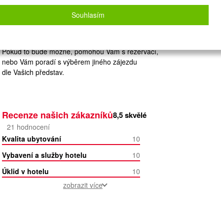
Zvolený zájezd nelze on-line nacenit a
rezervovat.
Souhlasím
Zanechte nám své údaje
a naše operátorky Vás budou kontaktovat.
Pokud to bude možné, pomohou Vám s rezervací,
nebo Vám poradí s výběrem jiného zájezdu
dle Vašich představ.
Recenze našich zákazníků
8,5
skvělé
21
hodnocení
Kvalita ubytování
10
Vybavení a služby hotelu
10
Úklid v hotelu
10
zobrazit více