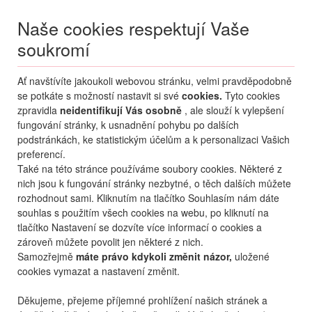
Naše cookies respektují Vaše
soukromí
Menu
Ať navštívíte jakoukoli webovou stránku, velmi pravděpodobně
Moje
Přihlášení
se potkáte s možností nastavit si své
cookies.
Tyto cookies
zpravidla
neidentifikují Vás osobně
, ale slouží k vylepšení
Destinace nerozhoduje
fungování stránky, k usnadnění pohybu po dalších
10.08.
-
...
•
2 osoby
podstránkách, ke statistickým účelům a k personalizaci Vašich
preferencí.
Řecko
Kréta
Bali
Talea Beach
Také na této stránce používáme soubory cookies. Některé z
hotel Talea Beach
nich jsou k fungování stránky nezbytné, o těch dalších můžete
rozhodnout sami. Kliknutím na tlačítko Souhlasím nám dáte
mapa
oblíbené
sdílet
6,3
dobré
541
hodnocení
souhlas s použitím všech cookies na webu, po kliknutí na
tlačítko Nastavení se dozvíte více informací o cookies a
zároveň můžete povolit jen některé z nich.
Samozřejmě
máte právo kdykoli změnit názor,
uložené
cookies vymazat a nastavení změnit.
Děkujeme, přejeme příjemné prohlížení našich stránek a