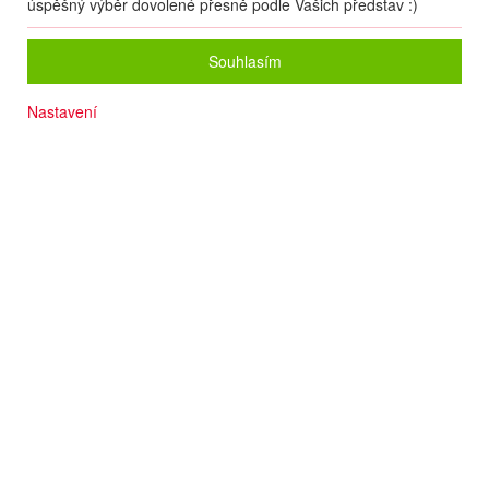
úspěšný výběr dovolené přesně podle Vašich představ :)
Souhlasím
Nastavení
Přímo u písčitooblázkové pláže
Rodinná atmosféra
Počet osob
2
dospělí
+
0
dětí
Zvolený zájezd nelze on-line nacenit a rezervovat.
Zanechte nám své údaje
a naše operátorky Vás budou kontaktovat.
Pokud to bude možné, pomohou Vám s rezervací, nebo Vám poradí
s výběrem jiného zájezdu