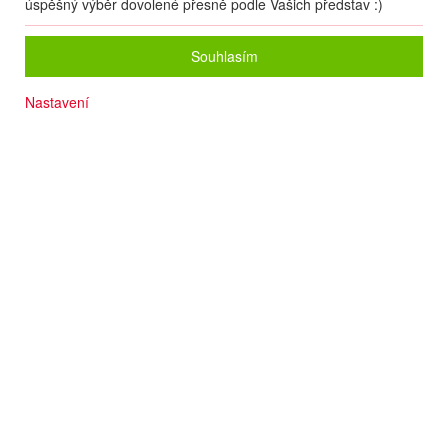
úspěšný výběr dovolené přesně podle Vašich představ :)
Souhlasím
Nastavení
Sjezdové tratě 1 500 m
Zastávka skibusu u hotelu
Vnitřní bazén
Luxusní SPA
V blízkosti malebného centra
Moderní hotel
Termín
04.12
. –
07.12.2026
(
4
dny
/
3
noci
)
Doprava
Vlastní