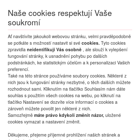
Naše cookies respektují Vaše
soukromí
Menu
Ať navštívíte jakoukoli webovou stránku, velmi pravděpodobně
Moje
Přihlášení
se potkáte s možností nastavit si své
cookies.
Tyto cookies
zpravidla
neidentifikují Vás osobně
, ale slouží k vylepšení
Destinace nerozhoduje
fungování stránky, k usnadnění pohybu po dalších
08.08.
-
...
•
2 osoby
podstránkách, ke statistickým účelům a k personalizaci Vašich
preferencí.
Itálie (zima)
Folgaria - Lavarone
Blu Hotel Natura SPA
Také na této stránce používáme soubory cookies. Některé z
Blu Hotel Natura SPA
nich jsou k fungování stránky nezbytné, o těch dalších můžete
rozhodnout sami. Kliknutím na tlačítko Souhlasím nám dáte
mapa
oblíbené
sdílet
souhlas s použitím všech cookies na webu, po kliknutí na
tlačítko Nastavení se dozvíte více informací o cookies a
zároveň můžete povolit jen některé z nich.
Samozřejmě
máte právo kdykoli změnit názor,
uložené
cookies vymazat a nastavení změnit.
Děkujeme, přejeme příjemné prohlížení našich stránek a