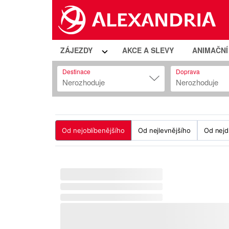
ZÁJEZDY
AKCE A SLEVY
ANIMAČN
Destinace
Doprava
Nerozhoduje
Nerozhoduje
Od nejoblíbenějšího
Od nejlevnějšího
Od nejd