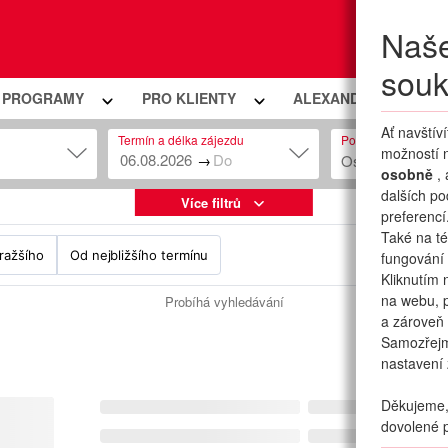
Naše
Moje
souk
Í PROGRAMY
PRO KLIENTY
ALEXANDRIA PREMIU
Ať navštív
Termín a délka zájezdu
Počet osob
možností n
→
Osob: 2 + 0
osobně
,
dalších po
Více filtrů
preferencí
Také na té
ražšího
Od nejbližšího termínu
fungování 
Kliknutím 
na webu, p
Probíhá vyhledávání
a zároveň 
Samozřej
nastavení 
Děkujeme, 
dovolené p