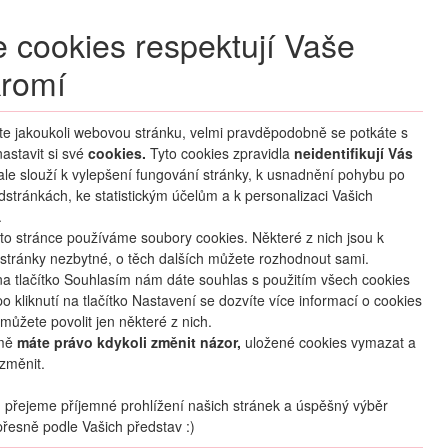
+420 270 007 007
denně 8 – 21 hod.
 cookies respektují Vaše
Přihlášení
romí
M CLUB
ČASTÉ DOTAZY
O NÁS
íte jakoukoli webovou stránku, velmi pravděpodobně se potkáte s
astavit si své
cookies.
HLEDAT ZÁJEZDY
Tyto cookies zpravidla
neidentifikují Vás
 ale slouží k vylepšení fungování stránky, k usnadnění pohybu po
dstránkách, ke statistickým účelům a k personalizaci Vašich
.
to stránce používáme soubory cookies. Některé z nich jsou k
stránky nezbytné, o těch dalších můžete rozhodnout sami.
na tlačítko Souhlasím nám dáte souhlas s použitím všech cookies
o kliknutí na tlačítko Nastavení se dozvíte více informací o cookies
můžete povolit jen některé z nich.
mě
máte právo kdykoli změnit názor,
uložené cookies vymazat a
změnit.
přejeme příjemné prohlížení našich stránek a úspěšný výběr
řesně podle Vašich představ :)