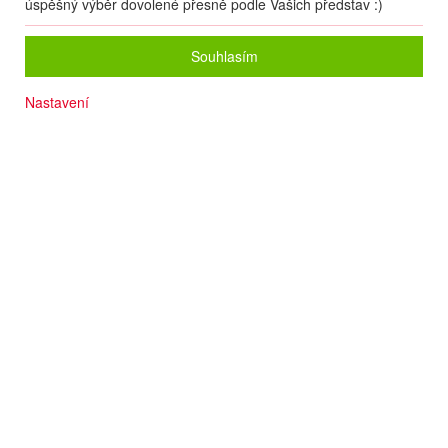
úspěšný výběr dovolené přesně podle Vašich představ :)
Souhlasím
Nastavení
Dítě do 13 let za zvýhodněnou cenu
Moderní hotel
Komfortní pokoje
Kvalitní služby
Wi-fi
Počet osob
2
dospělí
+
0
dětí
Zvolený zájezd nelze on-line nacenit a rezervovat.
Zanechte nám své údaje