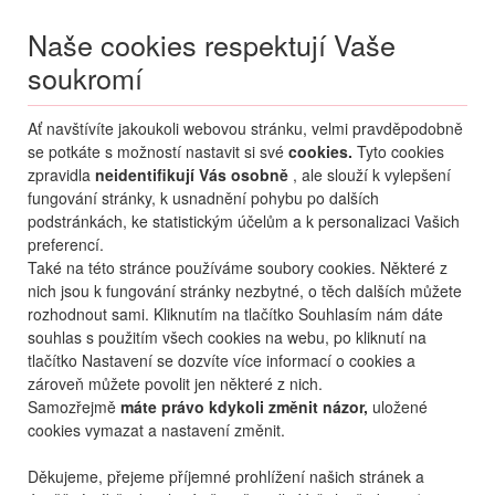
Naše cookies respektují Vaše
soukromí
Menu
Ať navštívíte jakoukoli webovou stránku, velmi pravděpodobně
Moje
Přihlášení
se potkáte s možností nastavit si své
cookies.
Tyto cookies
zpravidla
neidentifikují Vás osobně
, ale slouží k vylepšení
Destinace nerozhoduje
fungování stránky, k usnadnění pohybu po dalších
08.08.
-
...
•
2 osoby
podstránkách, ke statistickým účelům a k personalizaci Vašich
preferencí.
Řecko
Kos
Tigaki
Utopia Blu
Také na této stránce používáme soubory cookies. Některé z
hotel Utopia Blu
nich jsou k fungování stránky nezbytné, o těch dalších můžete
rozhodnout sami. Kliknutím na tlačítko Souhlasím nám dáte
mapa
oblíbené
sdílet
10
nejlepší
2
hodnocení
souhlas s použitím všech cookies na webu, po kliknutí na
tlačítko Nastavení se dozvíte více informací o cookies a
zároveň můžete povolit jen některé z nich.
Samozřejmě
máte právo kdykoli změnit názor,
uložené
cookies vymazat a nastavení změnit.
Děkujeme, přejeme příjemné prohlížení našich stránek a