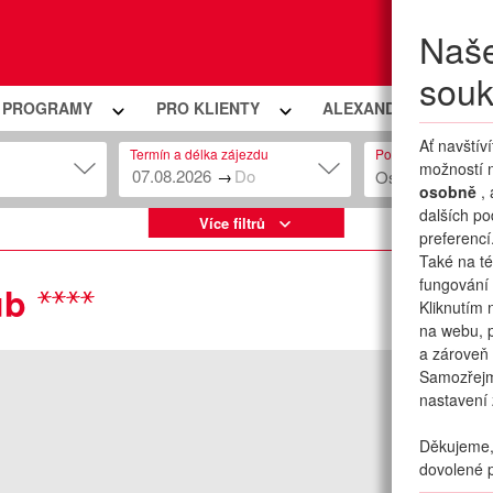
Naše
Moje
souk
Í PROGRAMY
PRO KLIENTY
ALEXANDRIA PREMIU
Ať navštív
Termín a délka zájezdu
Počet osob
možností n
→
Osob: 2 + 0
osobně
,
dalších po
Více filtrů
preferencí
Také na té
fungování 
ub
Kliknutím 
na webu, p
a zároveň 
Samozřej
nastavení 
Děkujeme, 
dovolené p