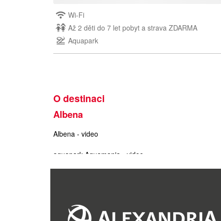
Wi-Fi
Až 2 děti do 7 let pobyt a strava ZDARMA
Aquapark
O destinaci
Albena
Albena - video
aquapark Aquamania - video
ALBENA
je přímořské letovisko, které se nachází 30
pyramidy a právě proto tento typ architektury výrazně
ocenění Evropský sportovní resort, což svědčí o vyni
Hlavní předností Albeny je však pláž, která je dlouh