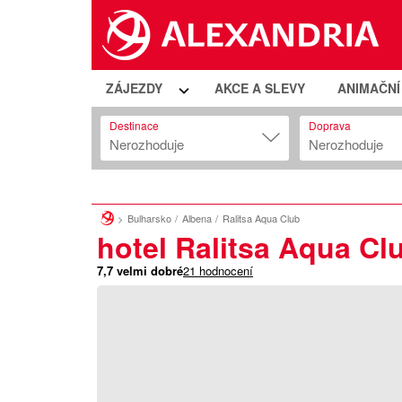
ZÁJEZDY
AKCE A SLEVY
ANIMAČN
Destinace
Doprava
Nerozhoduje
Nerozhoduje
Bulharsko
Albena
Ralitsa Aqua Club
hotel Ralitsa Aqua Cl
7,7
velmi dobré
21
hodnocení