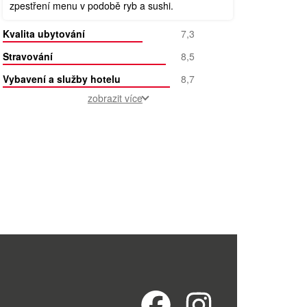
zpestření menu v podobě ryb a sushi.
Kvalita ubytování
7,3
Stravování
8,5
Vybavení a služby hotelu
8,7
zobrazit více