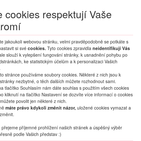
+420 270 007 007
denně 8 – 21 hod.
 cookies respektují Vaše
Přihlášení
romí
M CLUB
ČASTÉ DOTAZY
O NÁS
íte jakoukoli webovou stránku, velmi pravděpodobně se potkáte s
astavit si své
cookies.
HLEDAT ZÁJEZDY
Tyto cookies zpravidla
neidentifikují Vás
 ale slouží k vylepšení fungování stránky, k usnadnění pohybu po
dstránkách, ke statistickým účelům a k personalizaci Vašich
.
to stránce používáme soubory cookies. Některé z nich jsou k
stránky nezbytné, o těch dalších můžete rozhodnout sami.
na tlačítko Souhlasím nám dáte souhlas s použitím všech cookies
o kliknutí na tlačítko Nastavení se dozvíte více informací o cookies
mapa
oblíbené
sdílet
můžete povolit jen některé z nich.
mě
máte právo kdykoli změnit názor,
uložené cookies vymazat a
změnit.
Počet osob
2
dospělí
+
0
dětí
přejeme příjemné prohlížení našich stránek a úspěšný výběr
řesně podle Vašich představ :)