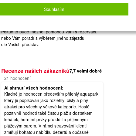
Zvolený zájezd nelze on-line nacenit a
rezervovat.
Souhlasím
Zanechte nám své údaje
a naše operátorky Vás budou kontaktovat.
Pokud to bude možné, pomohou Vám s rezervací,
nebo Vám poradí s výběrem jiného zájezdu
dle Vašich představ.
Recenze našich zákazníků
7,7
velmi dobré
21
hodnocení
AI shrnutí všech hodnocení:
Kladně je hodnocen především přilehlý aquapark,
který je popisován jako rozlehlý, čistý a plný
atrakcí pro všechny věkové kategorie. Hosté
pozitivně hodnotí také čistou pláž s dostatkem
lehátek, herními prvky pro děti a příjemným
plážovým barem. V rámci stravování klienti
zmiňují bohatou nabídku dezertů a občasné