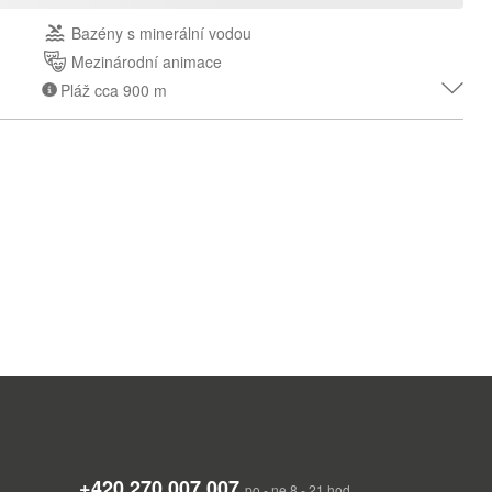
Bazény s minerální vodou
Mezinárodní animace
Pláž cca 900 m
 km severně od Varny. Hotely zasazené v zeleni připomínají
 odlišuje Albenu od ostatních letovisek. V roce 2019 získala Albena
kajícím sportovním zázemí a skvělých službách celého letoviska.
á a široká, se světlým pískem, pozvolným vstupem do moře,
+420 270 007 007
po - ne 8 - 21 hod.