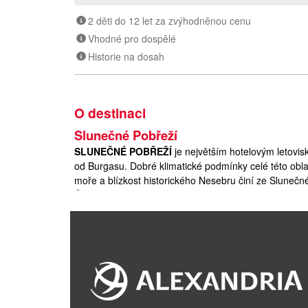
2 děti do 12 let za zvýhodněnou cenu
Vhodné pro dospělé
Historie na dosah
O destinaci
Slunečné Pobřeží
SLUNEČNÉ POBŘEŽÍ
je největším hotelovým letovis
od Burgasu. Dobré klimatické podmínky celé této obl
moře a blízkost historického Nesebru činí ze Sluneč
Černomoří. Dopravu v letovisku zajišťují minivláčky 
Slunečné Pobřeží je ideální místo pro strávení příjem
i mladí lidé, pro něž je tu řada možností zábavy.
Letovisko má živou pobřežní promenádu vedoucí po c
kaváren, stánků a útulných restaurací. Během letní se
událostí. Velmi populární jsou také procházky po nád
většina hotelů zásadní modernizaci a v ničem si neza
Středomoří.