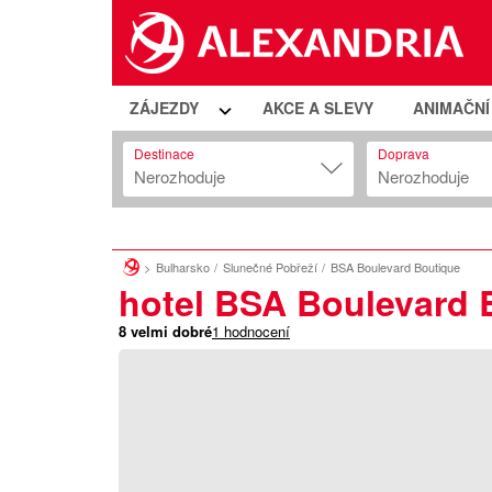
ZÁJEZDY
AKCE A SLEVY
ANIMAČN
Destinace
Doprava
Nerozhoduje
Nerozhoduje
Bulharsko
Slunečné Pobřeží
BSA Boulevard Boutique
hotel BSA Boulevard
8
velmi dobré
1
hodnocení