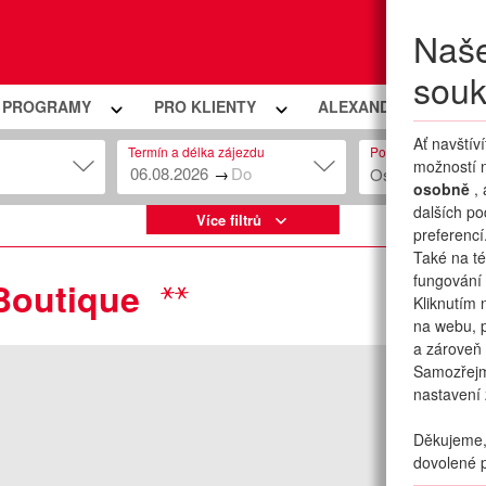
Naše
Moje
souk
Í PROGRAMY
PRO KLIENTY
ALEXANDRIA PREMIU
Ať navštív
Termín a délka zájezdu
Počet osob
možností n
→
Osob: 2 + 0
osobně
,
dalších po
Více filtrů
preferencí
Také na té
fungování 
 Boutique
Kliknutím 
na webu, p
a zároveň 
Samozřej
nastavení 
Děkujeme, 
dovolené p