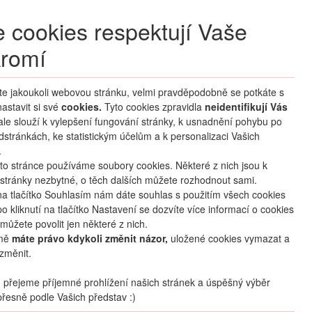
+420 270 007 007
denně 8 – 21 hod.
 cookies respektují Vaše
Přihlášení
romí
M CLUB
ČASTÉ DOTAZY
O NÁS
íte jakoukoli webovou stránku, velmi pravděpodobně se potkáte s
astavit si své
cookies.
HLEDAT ZÁJEZDY
Tyto cookies zpravidla
neidentifikují Vás
 ale slouží k vylepšení fungování stránky, k usnadnění pohybu po
dstránkách, ke statistickým účelům a k personalizaci Vašich
.
to stránce používáme soubory cookies. Některé z nich jsou k
stránky nezbytné, o těch dalších můžete rozhodnout sami.
na tlačítko Souhlasím nám dáte souhlas s použitím všech cookies
o kliknutí na tlačítko Nastavení se dozvíte více informací o cookies
mapa
oblíbené
sdílet
můžete povolit jen některé z nich.
mě
máte právo kdykoli změnit názor,
uložené cookies vymazat a
změnit.
Termín
08.08
. –
16.08.2026
(
9
dní
/
7
nocí
)
přejeme příjemné prohlížení našich stránek a úspěšný výběr
řesně podle Vašich představ :)
Doprava