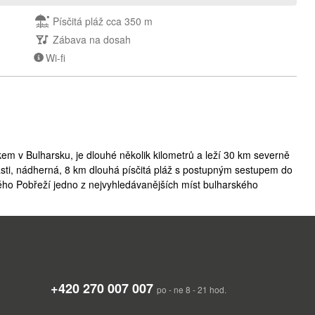
Písčitá pláž cca 350 m
Zábava na dosah
Wi-fi
kem v Bulharsku, je dlouhé několik kilometrů a leží 30 km severně
asti, nádherná, 8 km dlouhá písčitá pláž s postupným sestupem do
ného Pobřeží jedno z nejvyhledávanějších míst bulharského
a spojení s okolními městy pravidelná autobusová doprava.
né rodinné dovolené se spoustou lákadel pro děti. Na své si přijdou
elé délce pláže skoro až k Nesebru. Je lemována množstvím
zóny se zde koná mnoho festivalů, koncertů a jiných kulturních
herně osvětlených kolonádách. V posledních letech prodělala
+420 270 007 007
dá s hotely v leckterém vyhlášeném turistickém letovisku ve
po - ne 8 - 21 hod.