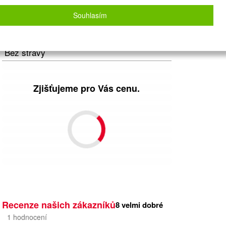
Letecky - Ostrava
Detail letu
Souhlasím
Počet osob
2
dospělí
+
0
dětí
Strava
Bez stravy
Zjišťujeme pro Vás cenu.
Recenze našich zákazníků
8
velmi dobré
1
hodnocení