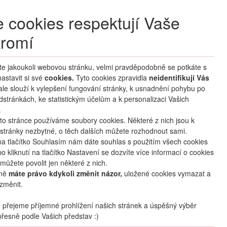
+420 270 007 007
denně 8 – 21 hod.
 cookies respektují Vaše
Přihlášení
romí
M CLUB
ČASTÉ DOTAZY
O NÁS
íte jakoukoli webovou stránku, velmi pravděpodobně se potkáte s
astavit si své
cookies.
HLEDAT ZÁJEZDY
Tyto cookies zpravidla
neidentifikují Vás
 ale slouží k vylepšení fungování stránky, k usnadnění pohybu po
dstránkách, ke statistickým účelům a k personalizaci Vašich
.
to stránce používáme soubory cookies. Některé z nich jsou k
stránky nezbytné, o těch dalších můžete rozhodnout sami.
na tlačítko Souhlasím nám dáte souhlas s použitím všech cookies
o kliknutí na tlačítko Nastavení se dozvíte více informací o cookies
mapa
oblíbené
sdílet
můžete povolit jen některé z nich.
mě
máte právo kdykoli změnit názor,
uložené cookies vymazat a
změnit.
Termín
09.08
. –
16.08.2026
(
8
dní
/
7
nocí
)
přejeme příjemné prohlížení našich stránek a úspěšný výběr
řesně podle Vašich představ :)
Doprava