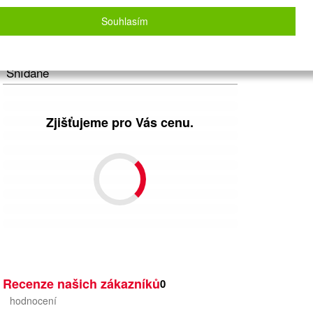
Letecky - Ostrava
Detail letu
Souhlasím
Počet osob
2
dospělí
+
0
dětí
Strava
Snídaně
Zjišťujeme pro Vás cenu.
Recenze našich zákazníků
0
hodnocení