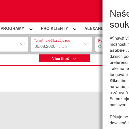
Naše
Moje
souk
Í PROGRAMY
PRO KLIENTY
ALEXANDRIA PREMIU
Ať navštív
Termín a délka zájezdu
Počet osob
možností n
→
Osob: 2 + 0
osobně
,
dalších po
Více filtrů
preferencí
Také na té
fungování 
Kliknutím 
na webu, p
a zároveň 
Samozřej
nastavení 
Děkujeme, 
dovolené p