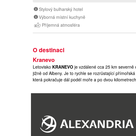
Stylový bulharský hotel
Výborná místní kuchyně
Příjemná atmosféra
O destinaci
Kranevo
Letovisko
KRANEVO
je vzdálené cca 25 km severně o
jižně od Albeny. Je to rychle se rozrůstající přímořská
která pokračuje dál podél moře a po dvou kilometrech
Albenou najdete na březích říčky Batova listnatý les. 
chráněné rostliny.
O Váš ničím nerušený pobyt se zde bude starat náš de
připravena široká nabídka fakultativních výletů.