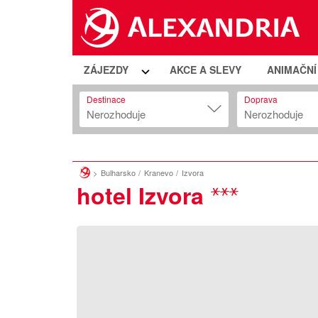
ZÁJEZDY
AKCE A SLEVY
ANIMAČN
Destinace
Doprava
Nerozhoduje
Nerozhoduje
Bulharsko
Kranevo
Izvora
hotel Izvora