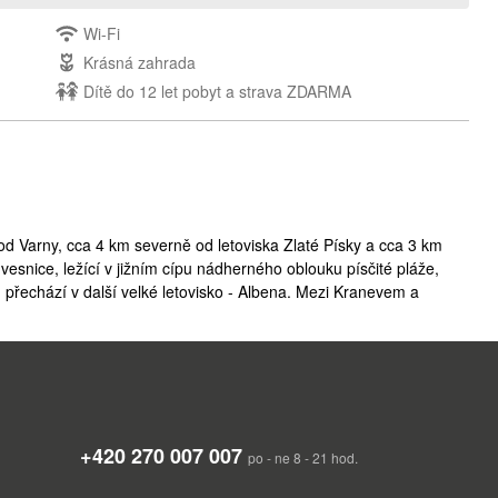
Wi-Fi
Krásná zahrada
Dítě do 12 let pobyt a strava ZDARMA
d Varny, cca 4 km severně od letoviska Zlaté Písky a cca 3 km
 vesnice, ležící v jižním cípu nádherného oblouku písčité pláže,
 přechází v další velké letovisko - Albena. Mezi Kranevem a
Jedná se o přírodní rezervaci, v níž jsou k vidění vzácné stromy a
legát. Stejně jako na ostatních místech Černomoří je pro Vás
+420 270 007 007
po - ne 8 - 21 hod.