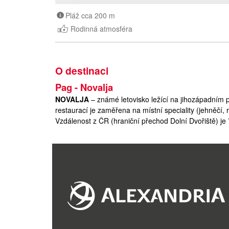
Pláž cca 200 m
Rodinná atmosféra
O destinaci
Pag - Novalja
NOVALJA
– známé letovisko ležící na jihozápadním p
restaurací je zaměřena na místní speciality (jehněčí, 
Vzdálenost z ČR (hraniční přechod Dolní Dvořiště) je
most).
Severní Dalmácie
Lokalita
:
Je oblast mezi Zadarem a Splitem. Do dané oblasti s