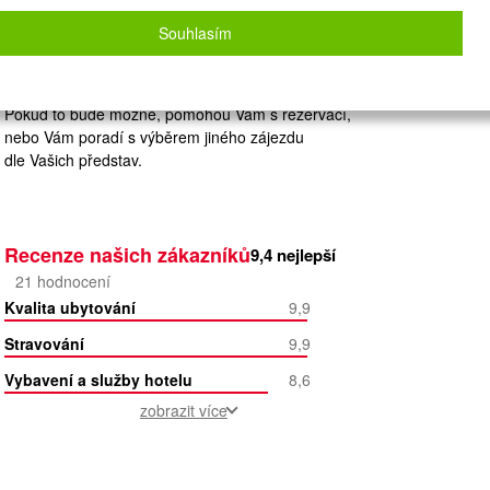
Zvolený zájezd nelze on-line nacenit a
rezervovat.
Souhlasím
Zanechte nám své údaje
a naše operátorky Vás budou kontaktovat.
Pokud to bude možné, pomohou Vám s rezervací,
nebo Vám poradí s výběrem jiného zájezdu
dle Vašich představ.
Recenze našich zákazníků
9,4
nejlepší
21
hodnocení
Kvalita ubytování
9,9
Stravování
9,9
Vybavení a služby hotelu
8,6
zobrazit více