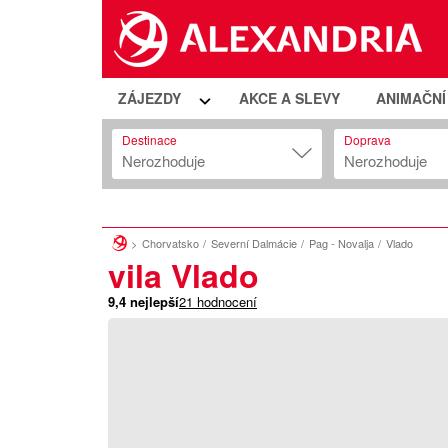
ZÁJEZDY
AKCE A SLEVY
ANIMAČN
Destinace
Doprava
Nerozhoduje
Nerozhoduje
Chorvatsko
Severní Dalmácie
Pag - Novalja
Vlado
vila Vlado
9,4
nejlepší
21
hodnocení