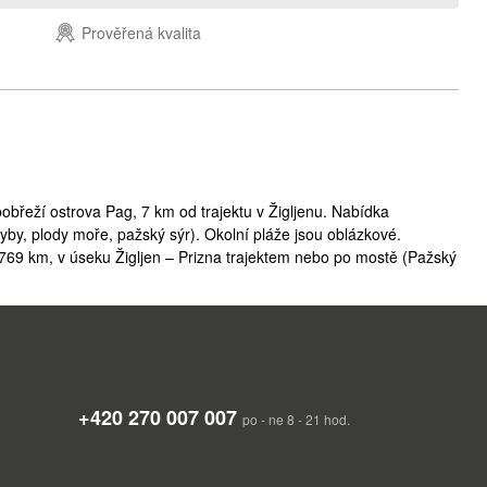
Prověřená kvalita
obřeží ostrova Pag, 7 km od trajektu v Žigljenu. Nabídka
ryby, plody moře, pažský sýr). Okolní pláže jsou oblázkové.
 769 km, v úseku Žigljen – Prizna trajektem nebo po mostě (Pažský
+420 270 007 007
po - ne 8 - 21 hod.
padá i ostrov Pag. Počasí se vyznačuje horkými léty a umožňuje