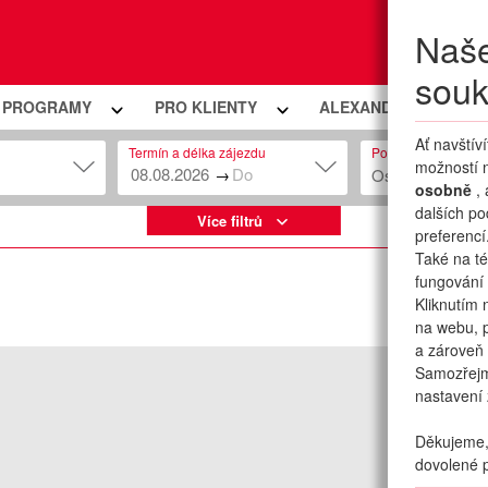
Naše
Moje
souk
Í PROGRAMY
PRO KLIENTY
ALEXANDRIA PREMIU
Ať navštív
Termín a délka zájezdu
Počet osob
možností n
→
Osob: 2 + 0
osobně
,
dalších po
Více filtrů
preferencí
Také na té
fungování 
Kliknutím 
na webu, p
a zároveň 
Samozřej
nastavení 
Děkujeme, 
dovolené p