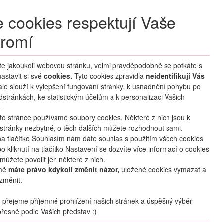
+420 270 007 007
denně 8 – 21 hod.
 cookies respektují Vaše
Přihlášení
romí
M CLUB
ČASTÉ DOTAZY
O NÁS
íte jakoukoli webovou stránku, velmi pravděpodobně se potkáte s
astavit si své
cookies.
HLEDAT ZÁJEZDY
Tyto cookies zpravidla
neidentifikují Vás
 ale slouží k vylepšení fungování stránky, k usnadnění pohybu po
dstránkách, ke statistickým účelům a k personalizaci Vašich
.
to stránce používáme soubory cookies. Některé z nich jsou k
stránky nezbytné, o těch dalších můžete rozhodnout sami.
na tlačítko Souhlasím nám dáte souhlas s použitím všech cookies
o kliknutí na tlačítko Nastavení se dozvíte více informací o cookies
mapa
oblíbené
sdílet
můžete povolit jen některé z nich.
mě
máte právo kdykoli změnit názor,
uložené cookies vymazat a
změnit.
Počet osob
2
dospělí
+
0
dětí
přejeme příjemné prohlížení našich stránek a úspěšný výběr
řesně podle Vašich představ :)