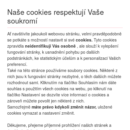
Naše cookies respektují Vaše
soukromí
Menu
Ať navštívíte jakoukoli webovou stránku, velmi pravděpodobně
Moje
Přihlášení
se potkáte s možností nastavit si své
cookies.
Tyto cookies
zpravidla
neidentifikují Vás osobně
, ale slouží k vylepšení
Destinace nerozhoduje
fungování stránky, k usnadnění pohybu po dalších
07.08.
-
...
•
2 osoby
podstránkách, ke statistickým účelům a k personalizaci Vašich
preferencí.
Od nejoblíbenějšího
Od nejlevnějšího
Od nejdražšího
Také na této stránce používáme soubory cookies. Některé z
nich jsou k fungování stránky nezbytné, o těch dalších můžete
Od nejbližšího termínu
rozhodnout sami. Kliknutím na tlačítko Souhlasím nám dáte
souhlas s použitím všech cookies na webu, po kliknutí na
Probíhá vyhledávání
tlačítko Nastavení se dozvíte více informací o cookies a
zároveň můžete povolit jen některé z nich.
Samozřejmě
máte právo kdykoli změnit názor,
uložené
cookies vymazat a nastavení změnit.
Děkujeme, přejeme příjemné prohlížení našich stránek a