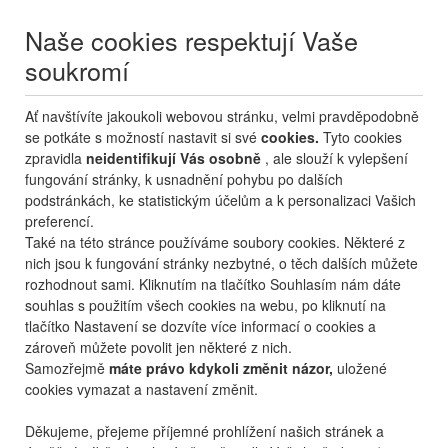
Naše cookies respektují Vaše
soukromí
Menu
Ať navštívíte jakoukoli webovou stránku, velmi pravděpodobně
Moje
Přihlášení
se potkáte s možností nastavit si své
cookies.
Tyto cookies
zpravidla
neidentifikují Vás osobně
, ale slouží k vylepšení
Destinace nerozhoduje
fungování stránky, k usnadnění pohybu po dalších
09.08.
-
...
•
2 osoby
podstránkách, ke statistickým účelům a k personalizaci Vašich
preferencí.
Od nejoblíbenějšího
Od nejlevnějšího
Od nejdražšího
Také na této stránce používáme soubory cookies. Některé z
nich jsou k fungování stránky nezbytné, o těch dalších můžete
Od nejbližšího termínu
rozhodnout sami. Kliknutím na tlačítko Souhlasím nám dáte
souhlas s použitím všech cookies na webu, po kliknutí na
Probíhá vyhledávání
tlačítko Nastavení se dozvíte více informací o cookies a
zároveň můžete povolit jen některé z nich.
Samozřejmě
máte právo kdykoli změnit názor,
uložené
cookies vymazat a nastavení změnit.
Děkujeme, přejeme příjemné prohlížení našich stránek a