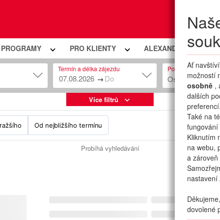
Naše
Moje
souk
Í PROGRAMY
PRO KLIENTY
ALEXANDRIA PREMIU
Ať navštív
Termín a délka zájezdu
Počet osob
možností n
→
Osob: 2 + 0
osobně
,
dalších po
Více filtrů
preferencí
Také na té
ražšího
Od nejbližšího termínu
fungování 
Kliknutím 
na webu, p
Probíhá vyhledávání
a zároveň 
Samozřej
nastavení 
Děkujeme, 
dovolené p