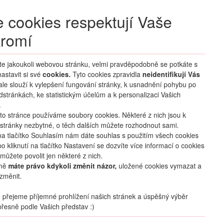
+420 270 007 007
denně 8 – 21 hod.
 cookies respektují Vaše
Přihlášení
romí
M CLUB
ČASTÉ DOTAZY
O NÁS
íte jakoukoli webovou stránku, velmi pravděpodobně se potkáte s
astavit si své
cookies.
HLEDAT ZÁJEZDY
Tyto cookies zpravidla
neidentifikují Vás
 ale slouží k vylepšení fungování stránky, k usnadnění pohybu po
dstránkách, ke statistickým účelům a k personalizaci Vašich
.
to stránce používáme soubory cookies. Některé z nich jsou k
stránky nezbytné, o těch dalších můžete rozhodnout sami.
na tlačítko Souhlasím nám dáte souhlas s použitím všech cookies
o kliknutí na tlačítko Nastavení se dozvíte více informací o cookies
můžete povolit jen některé z nich.
mě
máte právo kdykoli změnit názor,
uložené cookies vymazat a
změnit.
přejeme příjemné prohlížení našich stránek a úspěšný výběr
řesně podle Vašich představ :)