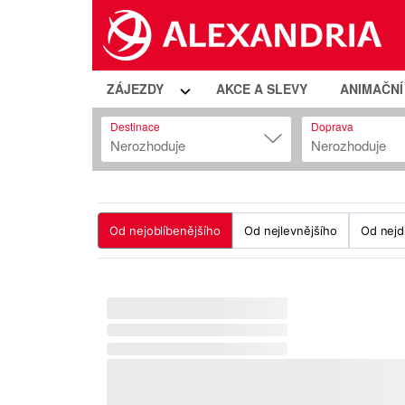
ZÁJEZDY
AKCE A SLEVY
ANIMAČN
Destinace
Doprava
Nerozhoduje
Nerozhoduje
Od nejoblíbenějšího
Od nejlevnějšího
Od nejd