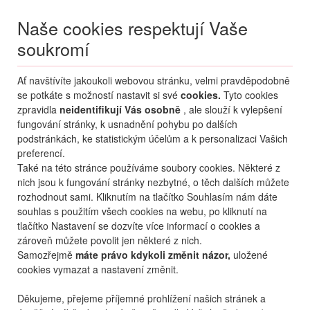
Naše cookies respektují Vaše
soukromí
Menu
Ať navštívíte jakoukoli webovou stránku, velmi pravděpodobně
Moje
Přihlášení
se potkáte s možností nastavit si své
cookies.
Tyto cookies
zpravidla
neidentifikují Vás osobně
, ale slouží k vylepšení
Destinace nerozhoduje
fungování stránky, k usnadnění pohybu po dalších
08.08.
-
...
•
2 osoby
podstránkách, ke statistickým účelům a k personalizaci Vašich
preferencí.
Od nejoblíbenějšího
Od nejlevnějšího
Od nejdražšího
Také na této stránce používáme soubory cookies. Některé z
nich jsou k fungování stránky nezbytné, o těch dalších můžete
Od nejbližšího termínu
rozhodnout sami. Kliknutím na tlačítko Souhlasím nám dáte
souhlas s použitím všech cookies na webu, po kliknutí na
Probíhá vyhledávání
tlačítko Nastavení se dozvíte více informací o cookies a
zároveň můžete povolit jen některé z nich.
Samozřejmě
máte právo kdykoli změnit názor,
uložené
cookies vymazat a nastavení změnit.
Děkujeme, přejeme příjemné prohlížení našich stránek a