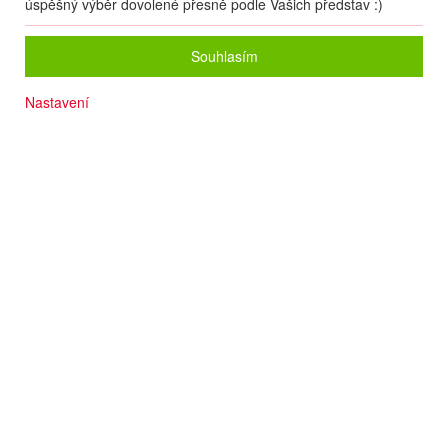
úspěšný výběr dovolené přesně podle Vašich představ :)
Souhlasím
Nastavení
Termín
17.09
. –
21.09.2026
(
5
dní
/
4
noci
)
Doprava
Letecky - Praha
Detail letu
Počet osob
2
dospělí
+
0
dětí
Strava
Snídaně
Pokoj