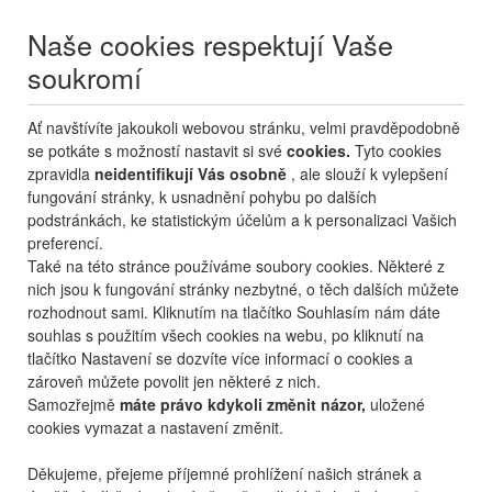
Naše cookies respektují Vaše
soukromí
Menu
Ať navštívíte jakoukoli webovou stránku, velmi pravděpodobně
Moje
Přihlášení
se potkáte s možností nastavit si své
cookies.
Tyto cookies
zpravidla
neidentifikují Vás osobně
, ale slouží k vylepšení
Destinace nerozhoduje
fungování stránky, k usnadnění pohybu po dalších
09.08.
-
...
•
2 osoby
podstránkách, ke statistickým účelům a k personalizaci Vašich
preferencí.
Kypr
Jižní Kypr
Ayia Napa
Tofinis Hotel
Také na této stránce používáme soubory cookies. Některé z
Tofinis Hotel
nich jsou k fungování stránky nezbytné, o těch dalších můžete
rozhodnout sami. Kliknutím na tlačítko Souhlasím nám dáte
oblíbené
sdílet
souhlas s použitím všech cookies na webu, po kliknutí na
tlačítko Nastavení se dozvíte více informací o cookies a
zároveň můžete povolit jen některé z nich.
Samozřejmě
máte právo kdykoli změnit názor,
uložené
cookies vymazat a nastavení změnit.
Děkujeme, přejeme příjemné prohlížení našich stránek a