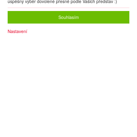
úspěšný výběr dovolené přesně podle Vašich představ :)
Souhlasím
Nastavení
Termín
21.08
. –
28.08.2026
(
8
dní
/
7
nocí
)
Doprava
Letecky - Brno
Detail letu
Počet osob
2
dospělí
+
0
dětí
Strava
All Inclusive