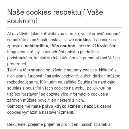
Naše cookies respektují Vaše
soukromí
Menu
Ať navštívíte jakoukoli webovou stránku, velmi pravděpodobně
Moje
Přihlášení
se potkáte s možností nastavit si své
cookies.
Tyto cookies
zpravidla
neidentifikují Vás osobně
, ale slouží k vylepšení
Destinace nerozhoduje
fungování stránky, k usnadnění pohybu po dalších
10.08.
-
...
•
2 osoby
podstránkách, ke statistickým účelům a k personalizaci Vašich
preferencí.
Řecko
Kos
Kardamena
Atlantica Beach Resort Kos
Také na této stránce používáme soubory cookies. Některé z
hotel Atlantica Beach
nich jsou k fungování stránky nezbytné, o těch dalších můžete
Resort Kos
rozhodnout sami. Kliknutím na tlačítko Souhlasím nám dáte
souhlas s použitím všech cookies na webu, po kliknutí na
oblíbené
sdílet
tlačítko Nastavení se dozvíte více informací o cookies a
zároveň můžete povolit jen některé z nich.
Samozřejmě
máte právo kdykoli změnit názor,
uložené
cookies vymazat a nastavení změnit.
Děkujeme, přejeme příjemné prohlížení našich stránek a