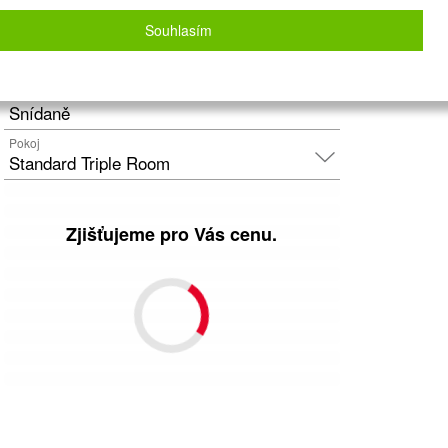
Letecky - Praha
Detail letu
Souhlasím
Počet osob
2
dospělí
+
0
dětí
Strava
Snídaně
Pokoj
Standard Triple Room
Zjišťujeme pro Vás cenu.