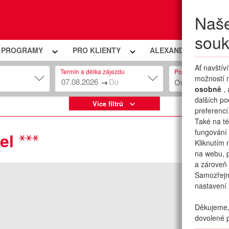
Naše
Moje
souk
Í PROGRAMY
PRO KLIENTY
ALEXANDRIA PREMIU
Ať navštív
Termín a délka zájezdu
Počet osob
možností n
→
Osob: 2 + 0
osobně
,
dalších po
Více filtrů
preferencí
Také na té
fungování 
el
Kliknutím 
na webu, p
a zároveň 
Samozřej
nastavení 
Děkujeme, 
dovolené p