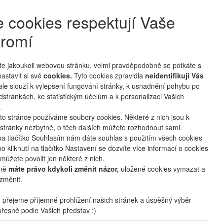
+420 270 007 007
denně 8 – 21 hod.
 cookies respektují Vaše
Přihlášení
romí
M CLUB
ČASTÉ DOTAZY
O NÁS
íte jakoukoli webovou stránku, velmi pravděpodobně se potkáte s
astavit si své
cookies.
HLEDAT ZÁJEZDY
Tyto cookies zpravidla
neidentifikují Vás
 ale slouží k vylepšení fungování stránky, k usnadnění pohybu po
dstránkách, ke statistickým účelům a k personalizaci Vašich
.
to stránce používáme soubory cookies. Některé z nich jsou k
stránky nezbytné, o těch dalších můžete rozhodnout sami.
na tlačítko Souhlasím nám dáte souhlas s použitím všech cookies
o kliknutí na tlačítko Nastavení se dozvíte více informací o cookies
oblíbené
sdílet
můžete povolit jen některé z nich.
mě
máte právo kdykoli změnit názor,
uložené cookies vymazat a
změnit.
Termín
přejeme příjemné prohlížení našich stránek a úspěšný výběr
11.09
. –
18.09.2026
(
8
dní
/
7
nocí
)
řesně podle Vašich představ :)
Doprava