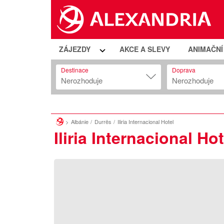
ZÁJEZDY
AKCE A SLEVY
ANIMAČN
Destinace
Doprava
Nerozhoduje
Nerozhoduje
Albánie
Durrës
Iliria Internacional Hotel
Iliria Internacional Hot