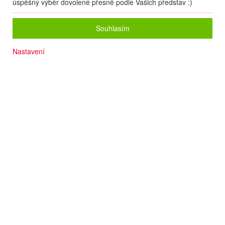
úspěšný výběr dovolené přesně podle Vašich představ :)
Souhlasím
Nastavení
Termín
18.09
. –
25.09.2026
(
8
dní
/
7
nocí
)
Doprava
Letecky - Praha
Detail letu
Počet osob
2
dospělí
+
0
dětí
Strava
All Inclusive