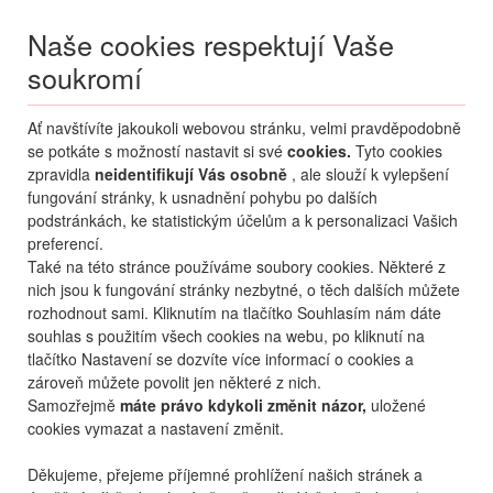
Naše cookies respektují Vaše
soukromí
Menu
Ať navštívíte jakoukoli webovou stránku, velmi pravděpodobně
Moje
Přihlášení
se potkáte s možností nastavit si své
cookies.
Tyto cookies
zpravidla
neidentifikují Vás osobně
, ale slouží k vylepšení
Destinace nerozhoduje
fungování stránky, k usnadnění pohybu po dalších
09.08.
-
...
•
2 osoby
podstránkách, ke statistickým účelům a k personalizaci Vašich
preferencí.
Turecko
Belek
Cornelia Diamond Golf Resort & Spa
Také na této stránce používáme soubory cookies. Některé z
hotel Cornelia Diamond
nich jsou k fungování stránky nezbytné, o těch dalších můžete
Golf Resort & Spa
rozhodnout sami. Kliknutím na tlačítko Souhlasím nám dáte
souhlas s použitím všech cookies na webu, po kliknutí na
oblíbené
sdílet
tlačítko Nastavení se dozvíte více informací o cookies a
zároveň můžete povolit jen některé z nich.
Samozřejmě
máte právo kdykoli změnit názor,
uložené
cookies vymazat a nastavení změnit.
Děkujeme, přejeme příjemné prohlížení našich stránek a