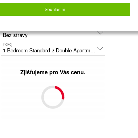
Letecky - Praha
Detail letu
Souhlasím
Počet osob
2
dospělí
+
0
dětí
Strava
Bez stravy
Pokoj
1 Bedroom Standard 2 Double Apartment with Extra Bed
Zjišťujeme pro Vás cenu.