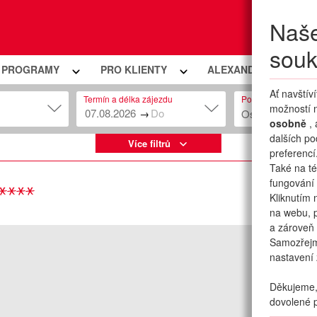
Naše
Moje
souk
Í PROGRAMY
PRO KLIENTY
ALEXANDRIA PREMIU
Ať navštív
Termín a délka zájezdu
Počet osob
možností n
→
Osob: 2 + 0
osobně
,
dalších po
Více filtrů
preferencí
Také na té
fungování 
Kliknutím 
na webu, p
a zároveň 
Samozřej
nastavení 
Děkujeme, 
dovolené p