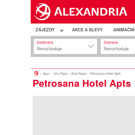
ZÁJEZDY
AKCE A SLEVY
ANIMAČN
Destinace
Doprava
Nerozhoduje
Nerozhoduje
Kypr
Jižní Kypr
Ayia Napa
Petrosana Hotel Apts
Petrosana Hotel Apts