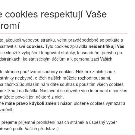
+420 270 007 007
denně 8 – 21 hod.
 cookies respektují Vaše
Přihlášení
romí
M CLUB
ČASTÉ DOTAZY
O NÁS
íte jakoukoli webovou stránku, velmi pravděpodobně se potkáte s
astavit si své
cookies.
HLEDAT ZÁJEZDY
Tyto cookies zpravidla
neidentifikují Vás
 ale slouží k vylepšení fungování stránky, k usnadnění pohybu po
dstránkách, ke statistickým účelům a k personalizaci Vašich
.
to stránce používáme soubory cookies. Některé z nich jsou k
stránky nezbytné, o těch dalších můžete rozhodnout sami.
na tlačítko Souhlasím nám dáte souhlas s použitím všech cookies
o kliknutí na tlačítko Nastavení se dozvíte více informací o cookies
oblíbené
sdílet
můžete povolit jen některé z nich.
mě
máte právo kdykoli změnit názor,
uložené cookies vymazat a
změnit.
Termín
přejeme příjemné prohlížení našich stránek a úspěšný výběr
03.10
. –
08.10.2026
(
6
dní
/
5
nocí
)
řesně podle Vašich představ :)
Doprava