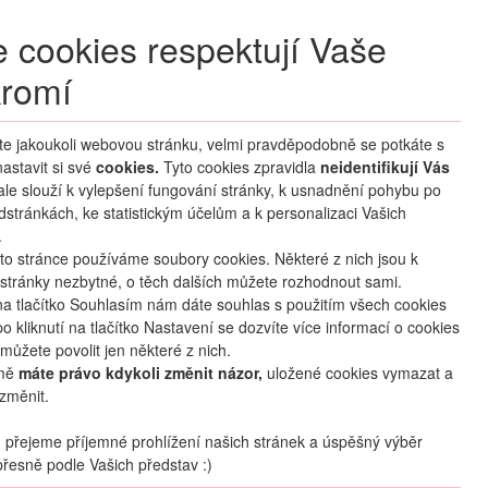
+420 270 007 007
denně 8 – 21 hod.
 cookies respektují Vaše
Přihlášení
romí
M CLUB
ČASTÉ DOTAZY
O NÁS
íte jakoukoli webovou stránku, velmi pravděpodobně se potkáte s
astavit si své
cookies.
HLEDAT ZÁJEZDY
Tyto cookies zpravidla
neidentifikují Vás
 ale slouží k vylepšení fungování stránky, k usnadnění pohybu po
dstránkách, ke statistickým účelům a k personalizaci Vašich
.
to stránce používáme soubory cookies. Některé z nich jsou k
stránky nezbytné, o těch dalších můžete rozhodnout sami.
na tlačítko Souhlasím nám dáte souhlas s použitím všech cookies
o kliknutí na tlačítko Nastavení se dozvíte více informací o cookies
oblíbené
sdílet
můžete povolit jen některé z nich.
mě
máte právo kdykoli změnit názor,
uložené cookies vymazat a
změnit.
Termín
přejeme příjemné prohlížení našich stránek a úspěšný výběr
17.10
. –
20.10.2026
(
4
dny
/
3
noci
)
řesně podle Vašich představ :)
Doprava