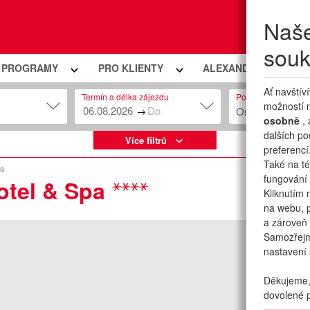
Naše
Moje
souk
Í PROGRAMY
PRO KLIENTY
ALEXANDRIA PREMIU
Ať navštív
Termín a délka zájezdu
Počet osob
možností n
→
Osob: 2 + 0
osobně
,
dalších po
Více filtrů
preferencí
Také na té
pa
fungování 
otel & Spa
Kliknutím 
na webu, p
a zároveň 
Samozřej
nastavení 
Děkujeme, 
dovolené p