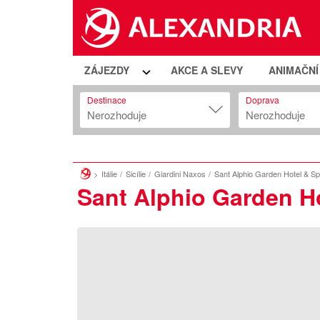
ZÁJEZDY
AKCE A SLEVY
ANIMAČN
Destinace
Doprava
Nerozhoduje
Nerozhoduje
Itálie
Sicílie
Giardini Naxos
Sant Alphio Garden Hotel & S
Sant Alphio Garden H