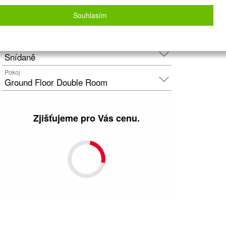
Letecky - Praha
Detail letu
Souhlasím
Počet osob
2
dospělí
+
0
dětí
Strava
Snídaně
Pokoj
Ground Floor Double Room
Zjišťujeme pro Vás cenu.