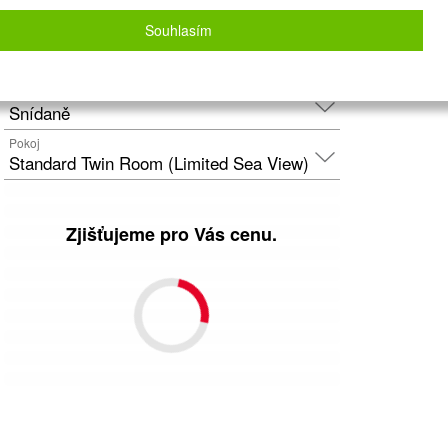
Letecky - Praha
Detail letu
Souhlasím
Počet osob
2
dospělí
+
0
dětí
Strava
Snídaně
Pokoj
Standard Twin Room (Limited Sea View)
Zjišťujeme pro Vás cenu.