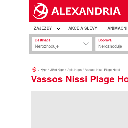
ZÁJEZDY
AKCE A SLEVY
ANIMAČN
Destinace
Doprava
Nerozhoduje
Nerozhoduje
Kypr
Jižní Kypr
Ayia Napa
Vassos Nissi Plage Hotel
Vassos Nissi Plage Ho