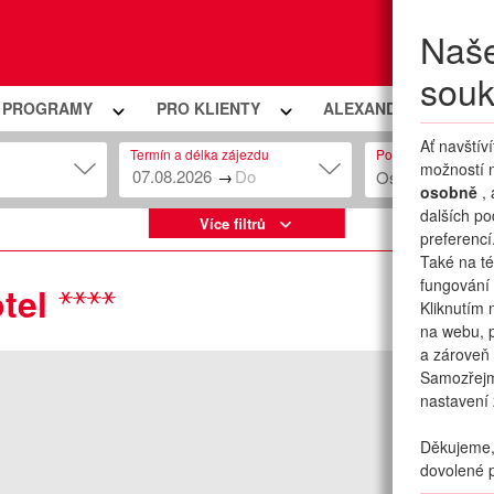
Naše
Moje
souk
Í PROGRAMY
PRO KLIENTY
ALEXANDRIA PREMIU
Ať navštív
Termín a délka zájezdu
Počet osob
možností n
→
Osob: 2 + 0
osobně
,
dalších po
Více filtrů
preferencí
Také na té
fungování 
tel
Kliknutím 
na webu, p
a zároveň 
Samozřej
nastavení 
Děkujeme, 
dovolené p