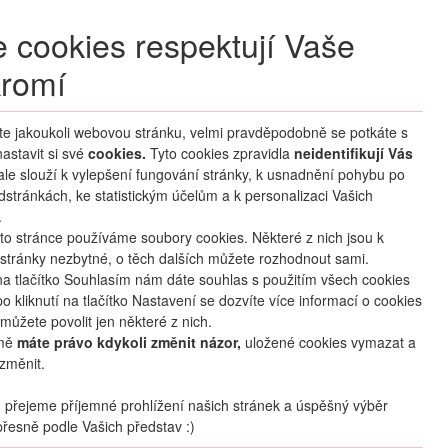
+420 270 007 007
denně 8 – 21 hod.
 cookies respektují Vaše
Přihlášení
romí
M CLUB
ČASTÉ DOTAZY
O NÁS
íte jakoukoli webovou stránku, velmi pravděpodobně se potkáte s
astavit si své
cookies.
HLEDAT ZÁJEZDY
Tyto cookies zpravidla
neidentifikují Vás
 ale slouží k vylepšení fungování stránky, k usnadnění pohybu po
dstránkách, ke statistickým účelům a k personalizaci Vašich
.
to stránce používáme soubory cookies. Některé z nich jsou k
stránky nezbytné, o těch dalších můžete rozhodnout sami.
na tlačítko Souhlasím nám dáte souhlas s použitím všech cookies
o kliknutí na tlačítko Nastavení se dozvíte více informací o cookies
oblíbené
sdílet
můžete povolit jen některé z nich.
mě
máte právo kdykoli změnit názor,
uložené cookies vymazat a
změnit.
Termín
přejeme příjemné prohlížení našich stránek a úspěšný výběr
13.11
. –
16.11.2026
(
4
dny
/
3
noci
)
řesně podle Vašich představ :)
Doprava