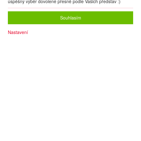
úspěšný výběr dovolené přesně podle Vašich představ :)
Souhlasím
Nastavení
All inclusive
Počet osob
2
dospělí
+
0
dětí
Zvolený zájezd nelze on-line nacenit a rezervovat.
Zanechte nám své údaje
a naše operátorky Vás budou kontaktovat.
Pokud to bude možné, pomohou Vám s rezervací, nebo Vám poradí
s výběrem jiného zájezdu
dle Vašich představ.