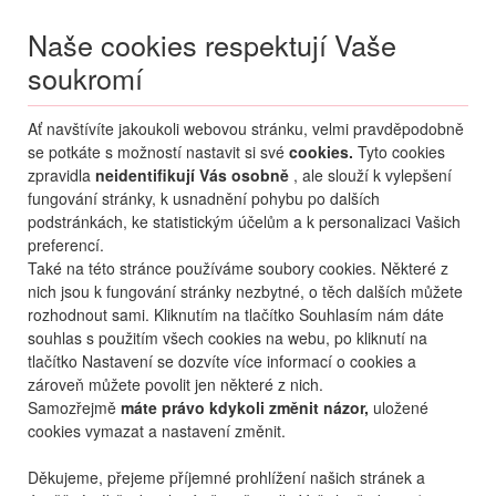
Naše cookies respektují Vaše
soukromí
Menu
Ať navštívíte jakoukoli webovou stránku, velmi pravděpodobně
Moje
Přihlášení
se potkáte s možností nastavit si své
cookies.
Tyto cookies
zpravidla
neidentifikují Vás osobně
, ale slouží k vylepšení
Destinace nerozhoduje
fungování stránky, k usnadnění pohybu po dalších
07.08.
-
...
•
2 osoby
podstránkách, ke statistickým účelům a k personalizaci Vašich
preferencí.
Slovinsko
Ptuj
Grand Hotel Primus
Také na této stránce používáme soubory cookies. Některé z
Grand Hotel Primus
nich jsou k fungování stránky nezbytné, o těch dalších můžete
rozhodnout sami. Kliknutím na tlačítko Souhlasím nám dáte
mapa
oblíbené
sdílet
souhlas s použitím všech cookies na webu, po kliknutí na
tlačítko Nastavení se dozvíte více informací o cookies a
zároveň můžete povolit jen některé z nich.
Samozřejmě
máte právo kdykoli změnit názor,
uložené
cookies vymazat a nastavení změnit.
Děkujeme, přejeme příjemné prohlížení našich stránek a