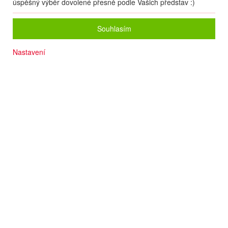
úspěšný výběr dovolené přesně podle Vašich představ :)
Souhlasím
Nastavení
Skluzavky a tobogány
Vlastní aquapark
Bohaté zázemí
Komfortní pokoje
Prověřená kvalita
Počet osob
2
dospělí
+
0
dětí
Zvolený zájezd nelze on-line nacenit a rezervovat.
Zanechte nám své údaje