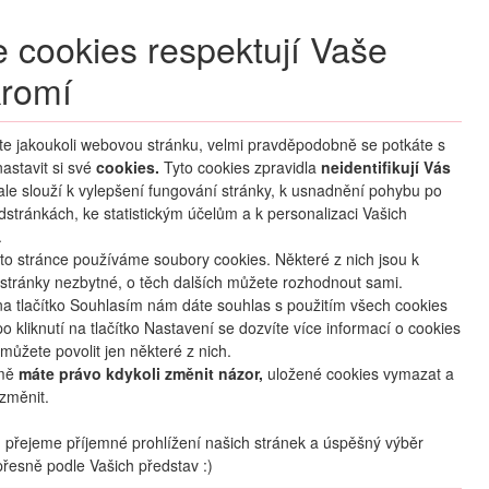
+420 270 007 007
denně 8 – 21 hod.
 cookies respektují Vaše
Přihlášení
romí
M CLUB
ČASTÉ DOTAZY
O NÁS
íte jakoukoli webovou stránku, velmi pravděpodobně se potkáte s
astavit si své
cookies.
HLEDAT ZÁJEZDY
Tyto cookies zpravidla
neidentifikují Vás
 ale slouží k vylepšení fungování stránky, k usnadnění pohybu po
dstránkách, ke statistickým účelům a k personalizaci Vašich
.
to stránce používáme soubory cookies. Některé z nich jsou k
stránky nezbytné, o těch dalších můžete rozhodnout sami.
na tlačítko Souhlasím nám dáte souhlas s použitím všech cookies
o kliknutí na tlačítko Nastavení se dozvíte více informací o cookies
mapa
oblíbené
sdílet
můžete povolit jen některé z nich.
mě
máte právo kdykoli změnit názor,
uložené cookies vymazat a
změnit.
Termín
08.08
. –
15.08.2026
(
8
dní
/
7
nocí
)
přejeme příjemné prohlížení našich stránek a úspěšný výběr
řesně podle Vašich představ :)
Doprava