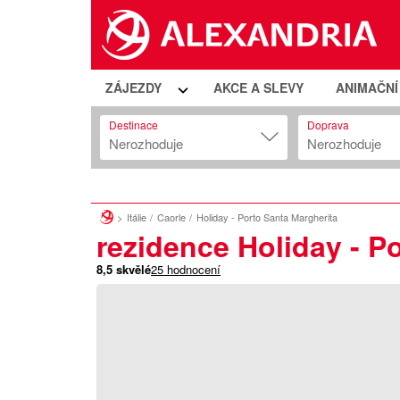
ZÁJEZDY
AKCE A SLEVY
ANIMAČN
Destinace
Doprava
Nerozhoduje
Nerozhoduje
Itálie
Caorle
Holiday - Porto Santa Margherita
rezidence Holiday - P
8,5
skvělé
25
hodnocení