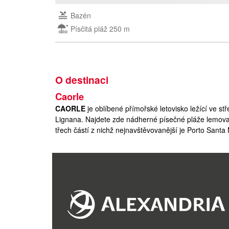
Bazén
Písčitá pláž 250 m
O destinaci
Caorle
CAORLE
je oblíbené přímořské letovisko ležící ve s
Lignana. Najdete zde nádherné písečné pláže lemova
třech částí z nichž nejnavštěvovanější je Porto Santa
rekreační středisko. Hlavní části Caorle vévodí histo
uličkami a barevnými domy. Východně od hlavní části 
ČR (hraniční přechod Dolní Dvořiště) je cca 560 km.
Caorle