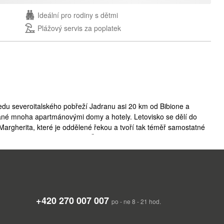
Ideální pro rodiny s dětmi
Plážový servis za poplatek
tředu severoitalského pobřeží Jadranu asi 20 km od Bibione a
né mnoha apartmánovými domy a hotely. Letovisko se dělí do
 Margherita, které je oddělené řekou a tvoří tak téměř samostatné
rické centrum s katedrálou sv. Štěpána obklopenou starobylými
Caorle se nachází rezidenční čtvrť Caorle Altanea. Vzdálenost z
+420 270 007 007
po - ne 8 - 21 hod.