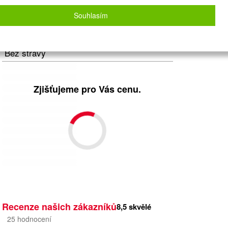
Vlastní
Souhlasím
Počet osob
2
dospělí
+
0
dětí
Strava
Bez stravy
Zjišťujeme pro Vás cenu.
Recenze našich zákazníků
8,5
skvělé
25
hodnocení