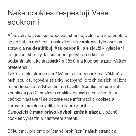
Naše cookies respektují Vaše
soukromí
Menu
Ať navštívíte jakoukoli webovou stránku, velmi pravděpodobně
Moje
Přihlášení
se potkáte s možností nastavit si své
cookies.
Tyto cookies
zpravidla
neidentifikují Vás osobně
, ale slouží k vylepšení
Destinace nerozhoduje
fungování stránky, k usnadnění pohybu po dalších
09.08.
-
...
•
2 osoby
podstránkách, ke statistickým účelům a k personalizaci Vašich
preferencí.
Itálie
Jesolo
St. Nicolas
Také na této stránce používáme soubory cookies. Některé z
rezidence St. Nicolas
nich jsou k fungování stránky nezbytné, o těch dalších můžete
rozhodnout sami. Kliknutím na tlačítko Souhlasím nám dáte
mapa
oblíbené
sdílet
souhlas s použitím všech cookies na webu, po kliknutí na
tlačítko Nastavení se dozvíte více informací o cookies a
zároveň můžete povolit jen některé z nich.
Samozřejmě
máte právo kdykoli změnit názor,
uložené
cookies vymazat a nastavení změnit.
Děkujeme, přejeme příjemné prohlížení našich stránek a