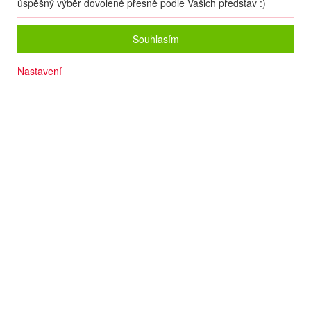
úspěšný výběr dovolené přesně podle Vašich představ :)
Souhlasím
Nastavení
Písčitá pláž 50 m
Plážový servis v ceně
Bazén
Ideální pro rodiny s dětmi
Počet osob
2
dospělí
+
0
dětí
Zvolený zájezd nelze on-line nacenit a rezervovat.
Zanechte nám své údaje
a naše operátorky Vás budou kontaktovat.