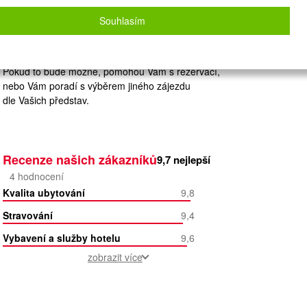
Zvolený zájezd nelze on-line nacenit a
rezervovat.
Souhlasím
Zanechte nám své údaje
a naše operátorky Vás budou kontaktovat.
Pokud to bude možné, pomohou Vám s rezervací,
nebo Vám poradí s výběrem jiného zájezdu
dle Vašich představ.
Recenze našich zákazníků
9,7
nejlepší
4
hodnocení
Kvalita ubytování
9,8
Stravování
9,4
Vybavení a služby hotelu
9,6
zobrazit více