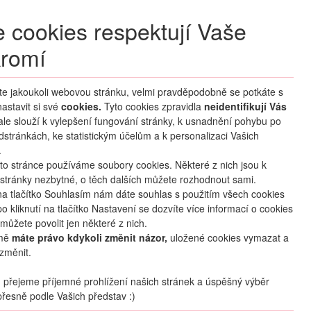
+420 270 007 007
denně 8 – 21 hod.
 cookies respektují Vaše
Přihlášení
romí
M CLUB
ČASTÉ DOTAZY
O NÁS
íte jakoukoli webovou stránku, velmi pravděpodobně se potkáte s
astavit si své
cookies.
HLEDAT ZÁJEZDY
Tyto cookies zpravidla
neidentifikují Vás
 ale slouží k vylepšení fungování stránky, k usnadnění pohybu po
dstránkách, ke statistickým účelům a k personalizaci Vašich
.
to stránce používáme soubory cookies. Některé z nich jsou k
stránky nezbytné, o těch dalších můžete rozhodnout sami.
na tlačítko Souhlasím nám dáte souhlas s použitím všech cookies
o kliknutí na tlačítko Nastavení se dozvíte více informací o cookies
mapa
oblíbené
sdílet
můžete povolit jen některé z nich.
mě
máte právo kdykoli změnit názor,
uložené cookies vymazat a
změnit.
Počet osob
2
dospělí
+
0
dětí
přejeme příjemné prohlížení našich stránek a úspěšný výběr
řesně podle Vašich představ :)