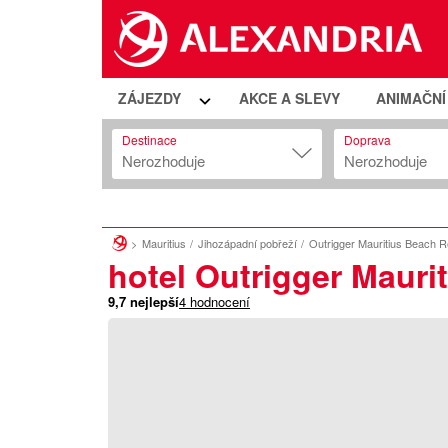
ZÁJEZDY
AKCE A SLEVY
ANIMAČN
Destinace
Doprava
Nerozhoduje
Nerozhoduje
Mauritius
Jihozápadní pobřeží
Outrigger Mauritius Beach R
hotel Outrigger Mauri
9,7
nejlepší
4
hodnocení