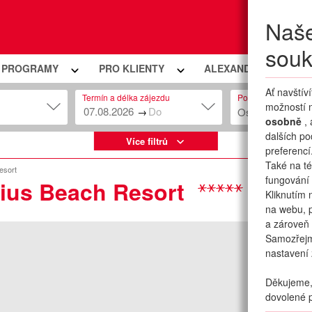
Naše
Moje
souk
Í PROGRAMY
PRO KLIENTY
ALEXANDRIA PREMIU
Ať navštív
Termín a délka zájezdu
Počet osob
možností n
→
Osob: 2 + 0
osobně
,
dalších po
Více filtrů
preferencí
Také na té
esort
fungování 
tius Beach Resort
Kliknutím 
na webu, p
a zároveň 
Samozřej
nastavení 
Děkujeme, 
dovolené p