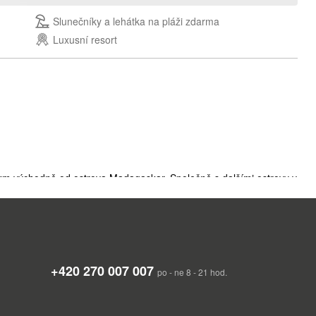
Slunečníky a lehátka na pláži zdarma
Luxusní resort
 km východně od ostrova Madagaskar. Společně s dalšími ostrovy v
 zvané Maskarény.
+420 270 007 007
rály a korálovými útesy. Náhorní plošiny střídají mírné kopce a
po - ne 8 - 21 hod.
šší z nich – Piton de la Petite Riviere Noire – však měří pouhých