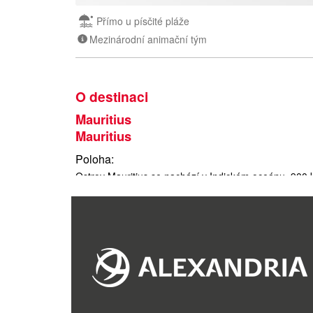
Přímo u písčité pláže
Mezinárodní animační tým
O destinaci
Mauritius
Mauritius
Poloha
:
Ostrov Mauritius se nachází v Indickém oceánu, 900
regionu (hlavně Reunion a Komory) tvoří souostroví
Rozloha
:
2
2 040 km
Přírodní podmínky
:
Ostrov vulkanického původu je téměř celý obklopen ko
„hory“, které jsou povětšinou bohatě zalesněné. Nejvy
828 metrů.