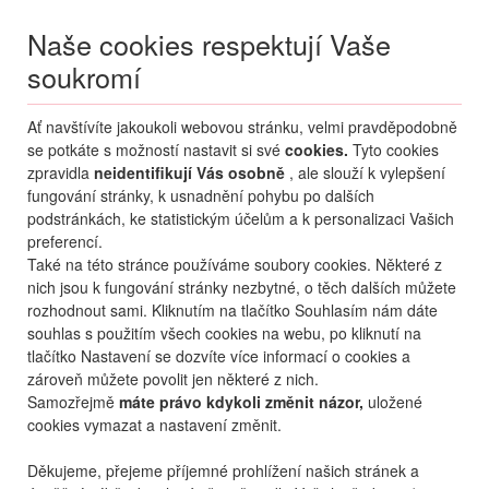
Naše cookies respektují Vaše
soukromí
Menu
Ať navštívíte jakoukoli webovou stránku, velmi pravděpodobně
Moje
Přihlášení
se potkáte s možností nastavit si své
cookies.
Tyto cookies
zpravidla
neidentifikují Vás osobně
, ale slouží k vylepšení
Destinace nerozhoduje
fungování stránky, k usnadnění pohybu po dalších
06.08.
-
...
•
2 osoby
podstránkách, ke statistickým účelům a k personalizaci Vašich
preferencí.
Itálie (zima)
Tonale - Ponte di Legno
Gardenia
Také na této stránce používáme soubory cookies. Některé z
hotel Gardenia
nich jsou k fungování stránky nezbytné, o těch dalších můžete
rozhodnout sami. Kliknutím na tlačítko Souhlasím nám dáte
mapa
oblíbené
sdílet
souhlas s použitím všech cookies na webu, po kliknutí na
tlačítko Nastavení se dozvíte více informací o cookies a
zároveň můžete povolit jen některé z nich.
Samozřejmě
máte právo kdykoli změnit názor,
uložené
cookies vymazat a nastavení změnit.
Děkujeme, přejeme příjemné prohlížení našich stránek a