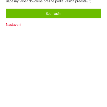
úspěšný výběr dovolené přesně podle Vašich představ :)
Souhlasím
Nastavení
200 m od sjezdových tratí
10 m skibus
Vnitřní bazén
Krásné SPA
Ideální pro rodiny
Počet osob
2
dospělí
+
0
dětí
Zvolený zájezd nelze on-line nacenit a rezervovat.
Zanechte nám své údaje