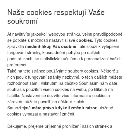
Naše cookies respektují Vaše
soukromí
Menu
Ať navštívíte jakoukoli webovou stránku, velmi pravděpodobně
Moje
Přihlášení
se potkáte s možností nastavit si své
cookies.
Tyto cookies
zpravidla
neidentifikují Vás osobně
, ale slouží k vylepšení
Destinace nerozhoduje
fungování stránky, k usnadnění pohybu po dalších
10.08.
-
...
•
2 osoby
podstránkách, ke statistickým účelům a k personalizaci Vašich
preferencí.
Poznávací zájezdy
Itálie - Ischia
Také na této stránce používáme soubory cookies. Některé z
Ischia, Capri, Amalfi poznávací zájezd - Terme Cristallo
nich jsou k fungování stránky nezbytné, o těch dalších můžete
hotel Ischia, Capri, Amalfi
rozhodnout sami. Kliknutím na tlačítko Souhlasím nám dáte
poznávací zájezd - Terme
souhlas s použitím všech cookies na webu, po kliknutí na
tlačítko Nastavení se dozvíte více informací o cookies a
Cristallo
zároveň můžete povolit jen některé z nich.
Samozřejmě
máte právo kdykoli změnit názor,
uložené
mapa
oblíbené
sdílet
cookies vymazat a nastavení změnit.
Děkujeme, přejeme příjemné prohlížení našich stránek a