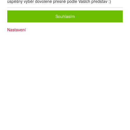
úspěšný výběr dovolené přesně podle Vašich představ :)
Souhlasím
Nastavení
Termín
19.09
. –
26.09.2026
(
8
dní
/
7
nocí
)
Doprava
Letecky - Praha
Detail letu
Počet osob
2
dospělí
+
0
dětí