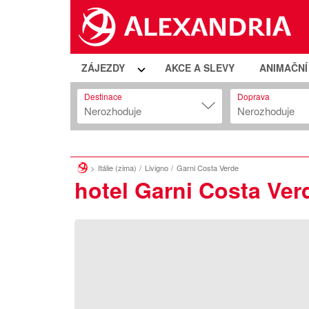
ZÁJEZDY
AKCE A SLEVY
ANIMAČN
Destinace
Doprava
Nerozhoduje
Nerozhoduje
Itálie (zima)
Livigno
Garni Costa Verde
hotel Garni Costa Ver