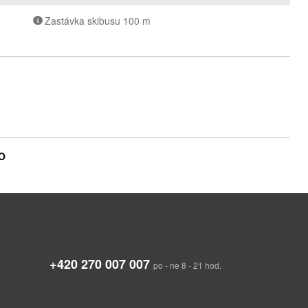
Zastávka skibusu 100 m
NO
+420 270 007 007
po - ne 8 - 21 hod.