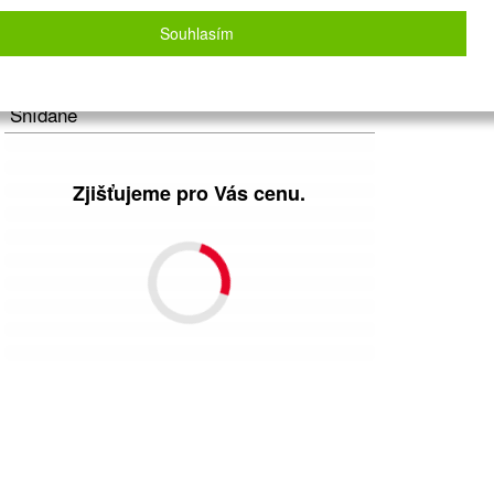
Vlastní
Souhlasím
Počet osob
2
dospělí
+
0
dětí
Strava
Snídaně
Zjišťujeme pro Vás cenu.