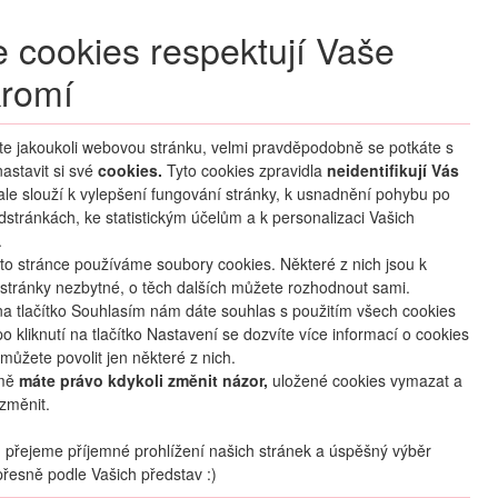
+420 270 007 007
denně 8 – 21 hod.
 cookies respektují Vaše
Přihlášení
romí
M CLUB
ČASTÉ DOTAZY
O NÁS
íte jakoukoli webovou stránku, velmi pravděpodobně se potkáte s
astavit si své
cookies.
HLEDAT ZÁJEZDY
Tyto cookies zpravidla
neidentifikují Vás
 ale slouží k vylepšení fungování stránky, k usnadnění pohybu po
dstránkách, ke statistickým účelům a k personalizaci Vašich
.
to stránce používáme soubory cookies. Některé z nich jsou k
stránky nezbytné, o těch dalších můžete rozhodnout sami.
na tlačítko Souhlasím nám dáte souhlas s použitím všech cookies
o kliknutí na tlačítko Nastavení se dozvíte více informací o cookies
mapa
oblíbené
sdílet
můžete povolit jen některé z nich.
mě
máte právo kdykoli změnit názor,
uložené cookies vymazat a
změnit.
Termín
28.11
. –
05.12.2026
(
8
dní
/
7
nocí
)
přejeme příjemné prohlížení našich stránek a úspěšný výběr
řesně podle Vašich představ :)
Doprava