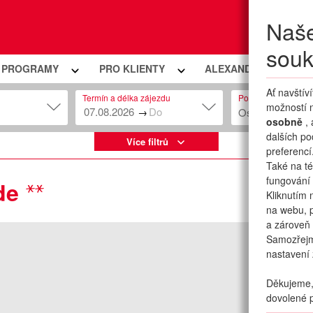
Naše
Moje
souk
Í PROGRAMY
PRO KLIENTY
ALEXANDRIA PREMIU
Ať navštív
Termín a délka zájezdu
Počet osob
možností n
→
Osob: 2 + 0
osobně
,
dalších po
Více filtrů
preferencí
Také na té
fungování 
de
Kliknutím 
na webu, p
a zároveň 
Samozřej
nastavení 
Děkujeme, 
dovolené p