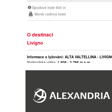
Sjezdové tratě 900 m
Menší rodinný hotel
O destinaci
Livigno
Informace o lyžování:
ALTA VALTELLINA - LIVIG
Nadmořská výška:
1.809 - 2.798 m n.m.
Počet vleků celkem:
31
Z toho kabin:
6
Z toho sedaček:
15
Z toho vleků:
10
Běžecké tratě:
40 km
Snowpark:
3
Vzdálenost z Prahy:
655 km
Vzdálenost od Brna:
790 km