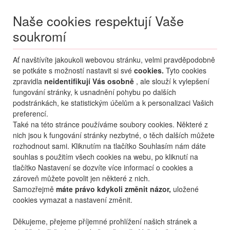
Naše cookies respektují Vaše
soukromí
Menu
Ať navštívíte jakoukoli webovou stránku, velmi pravděpodobně
Moje
Přihlášení
se potkáte s možností nastavit si své
cookies.
Tyto cookies
zpravidla
neidentifikují Vás osobně
, ale slouží k vylepšení
Destinace nerozhoduje
fungování stránky, k usnadnění pohybu po dalších
08.08.
-
...
•
2 osoby
podstránkách, ke statistickým účelům a k personalizaci Vašich
preferencí.
Itálie
Caorle
Al Parco Ponente - Caorle
Také na této stránce používáme soubory cookies. Některé z
rezidence Al Parco Ponente
nich jsou k fungování stránky nezbytné, o těch dalších můžete
- Caorle
rozhodnout sami. Kliknutím na tlačítko Souhlasím nám dáte
souhlas s použitím všech cookies na webu, po kliknutí na
mapa
oblíbené
sdílet
tlačítko Nastavení se dozvíte více informací o cookies a
zároveň můžete povolit jen některé z nich.
Samozřejmě
máte právo kdykoli změnit názor,
uložené
cookies vymazat a nastavení změnit.
Děkujeme, přejeme příjemné prohlížení našich stránek a