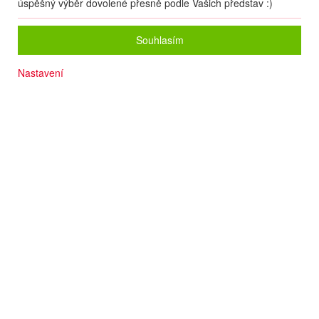
úspěšný výběr dovolené přesně podle Vašich představ :)
Souhlasím
Nastavení
Písčitá pláž 260 m
Plážový servis za poplatek
Klimatizace v ceně
Počet osob
2
dospělí
+
0
dětí
Zvolený zájezd nelze on-line nacenit a rezervovat.
Zanechte nám své údaje