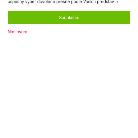
úspěšný výběr dovolené přesně podle Vašich představ :)
Souhlasím
Nastavení
Písčitá pláž 350 m
Plážový servis v ceně
Klimatizace v ceně
Bazén
Wi-fi
Termín
08.08
. –
15.08.2026
(
8
dní
/
7
nocí
)
Doprava
Vlastní
Počet osob