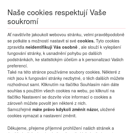
Naše cookies respektují Vaše
soukromí
Menu
Ať navštívíte jakoukoli webovou stránku, velmi pravděpodobně
Moje
Přihlášení
se potkáte s možností nastavit si své
cookies.
Tyto cookies
zpravidla
neidentifikují Vás osobně
, ale slouží k vylepšení
Destinace nerozhoduje
fungování stránky, k usnadnění pohybu po dalších
07.08.
-
...
•
2 osoby
podstránkách, ke statistickým účelům a k personalizaci Vašich
preferencí.
Itálie
Bibione
Alemagna
Také na této stránce používáme soubory cookies. Některé z
hotel Alemagna
nich jsou k fungování stránky nezbytné, o těch dalších můžete
rozhodnout sami. Kliknutím na tlačítko Souhlasím nám dáte
mapa
oblíbené
sdílet
souhlas s použitím všech cookies na webu, po kliknutí na
tlačítko Nastavení se dozvíte více informací o cookies a
zároveň můžete povolit jen některé z nich.
Samozřejmě
máte právo kdykoli změnit názor,
uložené
cookies vymazat a nastavení změnit.
Děkujeme, přejeme příjemné prohlížení našich stránek a