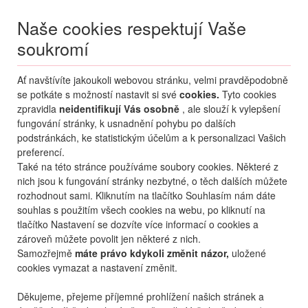
Naše cookies respektují Vaše
soukromí
Menu
Ať navštívíte jakoukoli webovou stránku, velmi pravděpodobně
Moje
Přihlášení
se potkáte s možností nastavit si své
cookies.
Tyto cookies
zpravidla
neidentifikují Vás osobně
, ale slouží k vylepšení
Destinace nerozhoduje
fungování stránky, k usnadnění pohybu po dalších
09.08.
-
...
•
2 osoby
podstránkách, ke statistickým účelům a k personalizaci Vašich
preferencí.
Itálie
Rimini
Italia
Také na této stránce používáme soubory cookies. Některé z
hotel Italia
nich jsou k fungování stránky nezbytné, o těch dalších můžete
rozhodnout sami. Kliknutím na tlačítko Souhlasím nám dáte
mapa
oblíbené
sdílet
souhlas s použitím všech cookies na webu, po kliknutí na
tlačítko Nastavení se dozvíte více informací o cookies a
zároveň můžete povolit jen některé z nich.
Samozřejmě
máte právo kdykoli změnit názor,
uložené
cookies vymazat a nastavení změnit.
Děkujeme, přejeme příjemné prohlížení našich stránek a