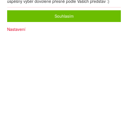
úspěšný výběr dovolené přesně podle Vašich představ :)
Souhlasím
Nastavení
Počet osob
2
dospělí
+
0
dětí
Zvolený zájezd nelze on-line nacenit a rezervovat.
Zanechte nám své údaje
a naše operátorky Vás budou kontaktovat.
Pokud to bude možné, pomohou Vám s rezervací, nebo Vám poradí
s výběrem jiného zájezdu
dle Vašich představ.