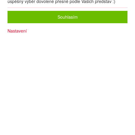
úspěšný výběr dovolené přesně podle Vašich představ :)
Souhlasím
Nastavení
Písčitá pláž 50 - 80 m
Oblíbená rezidence
Wi-fi
Termín
08.08
. –
15.08.2026
(
8
dní
/
7
nocí
)
Doprava
Vlastní
Počet osob
2
dospělí
+
0
dětí
Strava