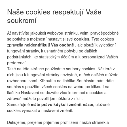
Naše cookies respektují Vaše
soukromí
Menu
Ať navštívíte jakoukoli webovou stránku, velmi pravděpodobně
Moje
Přihlášení
se potkáte s možností nastavit si své
cookies.
Tyto cookies
zpravidla
neidentifikují Vás osobně
, ale slouží k vylepšení
Destinace nerozhoduje
fungování stránky, k usnadnění pohybu po dalších
07.08.
-
...
•
2 osoby
podstránkách, ke statistickým účelům a k personalizaci Vašich
preferencí.
Itálie
Lignano
Luna 3 a 4
Také na této stránce používáme soubory cookies. Některé z
rezidence Luna 3 a 4
nich jsou k fungování stránky nezbytné, o těch dalších můžete
rozhodnout sami. Kliknutím na tlačítko Souhlasím nám dáte
mapa
oblíbené
sdílet
souhlas s použitím všech cookies na webu, po kliknutí na
tlačítko Nastavení se dozvíte více informací o cookies a
zároveň můžete povolit jen některé z nich.
Samozřejmě
máte právo kdykoli změnit názor,
uložené
cookies vymazat a nastavení změnit.
Děkujeme, přejeme příjemné prohlížení našich stránek a