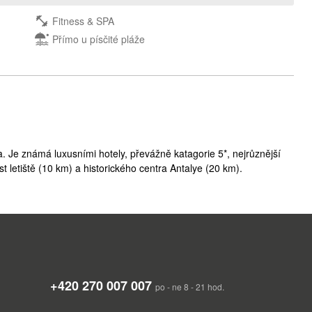
Fitness & SPA
Přímo u písčité pláže
ya. Je známá luxusními hotely, převážně katagorie 5*, nejrůznější
t letiště (10 km) a historického centra Antalye (20 km).
+420 270 007 007
po - ne 8 - 21 hod.
ozápadní Asii na poloostrově Malá Asie, zvaném také Anatolie.