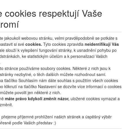
+420 270 007 007
denně 8 – 21 hod.
 cookies respektují Vaše
Přihlášení
romí
M CLUB
ČASTÉ DOTAZY
O NÁS
íte jakoukoli webovou stránku, velmi pravděpodobně se potkáte s
astavit si své
cookies.
HLEDAT ZÁJEZDY
Tyto cookies zpravidla
neidentifikují Vás
 ale slouží k vylepšení fungování stránky, k usnadnění pohybu po
dstránkách, ke statistickým účelům a k personalizaci Vašich
.
to stránce používáme soubory cookies. Některé z nich jsou k
stránky nezbytné, o těch dalších můžete rozhodnout sami.
na tlačítko Souhlasím nám dáte souhlas s použitím všech cookies
o kliknutí na tlačítko Nastavení se dozvíte více informací o cookies
mapa
oblíbené
sdílet
můžete povolit jen některé z nich.
mě
máte právo kdykoli změnit názor,
uložené cookies vymazat a
změnit.
Termín
21.08
. –
28.08.2026
(
8
dní
/
7
nocí
)
přejeme příjemné prohlížení našich stránek a úspěšný výběr
řesně podle Vašich představ :)
Doprava