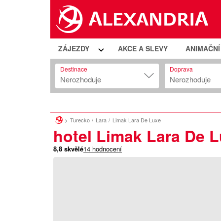
ZÁJEZDY
AKCE A SLEVY
ANIMAČN
Destinace
Doprava
Nerozhoduje
Nerozhoduje
Turecko
Lara
Limak Lara De Luxe
hotel Limak Lara De 
8,8
skvělé
14
hodnocení