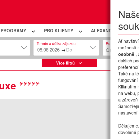
Naše
Moje
souk
Í PROGRAMY
PRO KLIENTY
ALEXANDRIA PREMIU
Ať navštív
Termín a délka zájezdu
Počet osob
možností n
→
Osob: 2 + 0
osobně
,
dalších po
Více filtrů
preferencí
Také na té
fungování 
Luxe
Kliknutím 
na webu, p
a zároveň 
Samozřej
nastavení 
Děkujeme, 
dovolené p