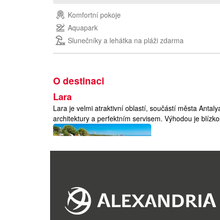
Komfortní pokoje
Aquapark
Slunečníky a lehátka na pláži zdarma
O destinaci
Lara
Lara je velmi atraktivní oblastí, součástí města Antal
architektury a perfektním servisem. Výhodou je blízkos
Turecko
Turecko
Poloha
:
Turecko se rozkládá na Balkánském poloostrově a jih