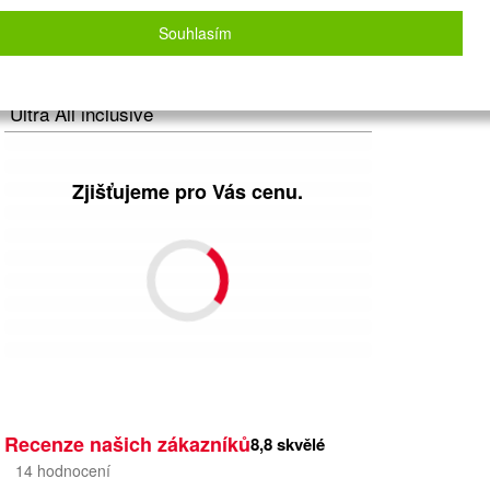
Letecky - Praha
Detail letu
Souhlasím
Počet osob
2
dospělí
+
0
dětí
Strava
Ultra All inclusive
Zjišťujeme pro Vás cenu.
Recenze našich zákazníků
8,8
skvělé
14
hodnocení